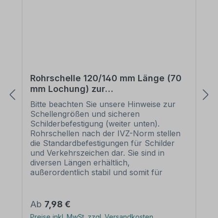
Rohrschelle 120/140 mm Länge (70
mm Lochung) zur
Schilderbefestigung
Bitte beachten Sie unsere Hinweise zur
Schellengrößen und sicheren
Schilderbefestigung (weiter unten).
Rohrschellen nach der IVZ-Norm stellen
die Standardbefestigungen für Schilder
und Verkehrszeichen dar. Sie sind in
diversen Längen erhältlich,
außerordentlich stabil und somit für
dauerhafte Befestigungen von
Aluminiumschildern bestens geeignet. Für
eine sichere Befestigung von Schildern mit
Regulärer Preis:
Ab
7,98 €
einer Höhe über 200 mm werden zwei
Preise inkl. MwSt. zzgl. Versandkosten