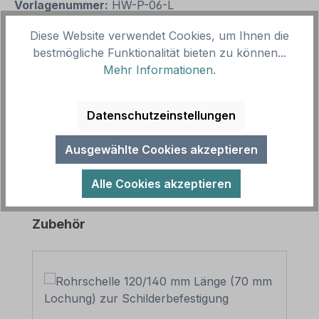
Vorlagenummer:
HW-P-06-L
Diese Website verwendet Cookies, um Ihnen die
Beschreibung
bestmögliche Funktionalität bieten zu können...
Mehr Informationen
.
Dieser Wegweiser dient der traditionellen
Kennzeichnung von Pilgerwegen. Die gelbe
Jakobsmuschel auf blauem Grund ist seit J…
Mehr
Datenschutzeinstellungen
Ausgewählte Cookies akzeptieren
Alle Cookies akzeptieren
Produktgalerie überspringen
Zubehör