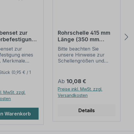
benset zur
Rohrschelle 415 mm
erbefestigung
Länge (350 mm
ontage) (je 4
Lochung) zur
enset zur
Bitte beachten Sie
ben, Dübel
Schilderbefestigung
estigung eines
unsere Hinweise zur
iße
s. Merkmale
Schellengrößen und
kkappen)
Schraubensets
sicheren
lder-
Schilderbefestigung
Stück
(0,95 € / 1
ntage:
(weiter unten).
Regulärer Preis:
Ab
10,08 €
er Preis:
ng: für Schilder
Rohrschellen nach der
Preise inkl. MwSt. zzgl.
-Hartschaum,
IVZ-Norm stellen die
l. MwSt. zzgl.
Versandkosten
bundmaterial
Standardbefestigungen
osten
minium 2 mm,
für Schilder und
der Hintergrund
Verkehrszeichen dar. Sie
Details
en Warenkorb
t
sind in diversen Längen
ungseinheit -
erhältlich,
außerordentlich stabil
en (Stahl) mit
und somit für dauerhafte