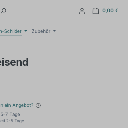
0,00 €
Ware
n-Schilder
Zubehör
eisend
en ein Angebot?
t 5-7 Tage
eit 2-5 Tage