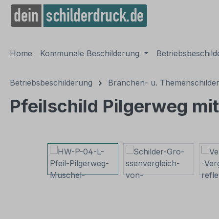
springen
Zur Hauptnavigation springen
Home
Kommunale Beschilderung
Betriebsbeschil
Betriebsbeschilderung
Branchen- u. Themenschilde
Pfeilschild Pilgerweg m
Bildergalerie überspringen