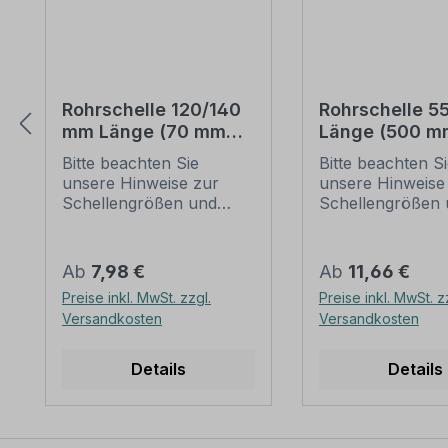
Rohrschelle 120/140
Rohrschelle 
mm Länge (70 mm
Länge (500 m
Lochung) zur
Lochung) zur
Bitte beachten Sie
Bitte beachten S
Schilderbefestigung
Schilderbefes
unsere Hinweise zur
unsere Hinweise
Schellengrößen und
Schellengrößen 
sicheren
sicheren
Schilderbefestigung
Schilderbefestig
(weiter unten).
(weiter unten).
Regulärer Preis:
Regulärer Preis:
Ab
7,98 €
Ab
11,66 €
Rohrschellen nach der
Rohrschellen na
Preise inkl. MwSt. zzgl.
Preise inkl. MwSt. z
IVZ-Norm stellen die
IVZ-Norm stellen
Versandkosten
Versandkosten
Standardbefestigungen
Standardbefesti
für Schilder und
für Schilder und
Verkehrszeichen dar. Sie
Verkehrszeichen 
Details
Details
sind in diversen Längen
sind in diversen
erhältlich,
erhältlich,
außerordentlich stabil
außerordentlich s
und somit für dauerhafte
und somit für da