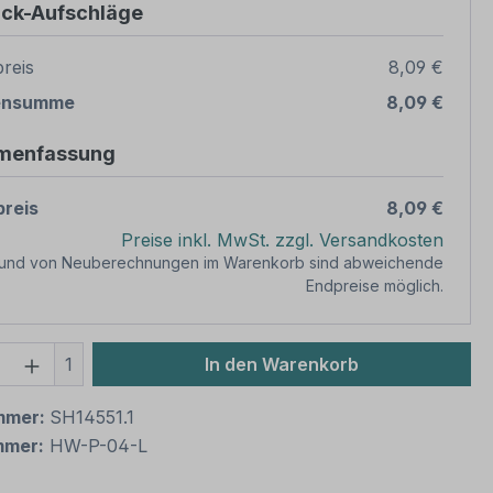
ück-Aufschläge
reis
8,09 €
ensumme
8,09 €
menfassung
reis
8,09 €
Preise inkl. MwSt. zzgl. Versandkosten
rund von Neuberechnungen im Warenkorb sind abweichende
Endpreise möglich.
 Anzahl: Gib den gewünschten Wert ein 
1
In den Warenkorb
mmer:
SH14551.1
mmer:
HW-P-04-L