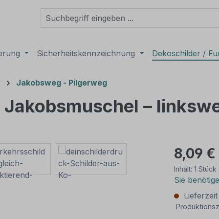
derung
Sicherheitskennzeichnung
Dekoschilder / Fu
r
Jakobsweg - Pilgerweg
it Jakobsmuschel – linksw
8,09 €
Inhalt:
1 Stück
Sie benötig
Lieferzei
Produktionsz