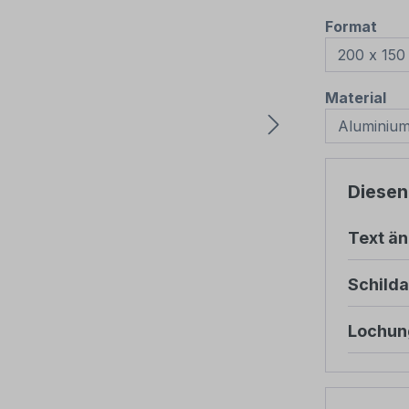
aus
Format
au
Material
Diesen
Text ä
Schild
Lochun