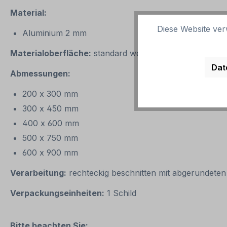
Material:
Diese Website ver
Aluminium 2 mm
Materialoberfläche:
standard weiß
Dat
Abmessungen:
200 x 300 mm
300 x 450 mm
400 x 600 mm
500 x 750 mm
600 x 900 mm
Verarbeitung:
rechteckig beschnitten mit abgerundete
Verpackungseinheiten:
1 Schild
Bitte beachten Sie: