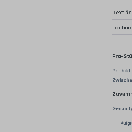
Text ä
Lochun
Pro-St
Produktp
Zwisch
Zusam
Gesamtp
Aufg