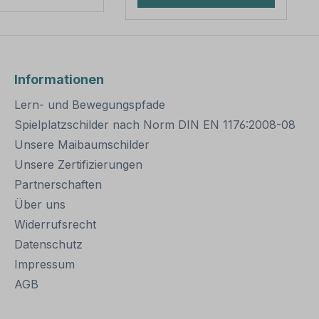
h,
Muttern 2 Stück -
entlich stabil
Unterlegscheiben Bitte
t für dauerhafte
beachten Sie: Für eine
gungen von
sichere Befestigung von
umschildern
Schildern mit einer Höhe
Informationen
geeignet. Für
über 200 mm werden
here Befestigung
zwei Rohrschellen und
Lern- und Bewegungspfade
ldern mit einer
somit auch zwei
er 200
Schraubensätze
Spielplatzschilder nach Norm DIN EN 1176:2008-08
den zwei
benötigt.
Unsere Maibaumschilder
ellen benötigt.
Unsere Zertifizierungen
e dieser
elle zur
Partnerschaften
befestigung:
Über uns
ach IVZ
: Stahl,
Widerrufsrecht
zinkt
Datenschutz
ng: zweiteilig
Impressum
rschrauben
länge: ca. 415
AGB
hung zur
befestigung: Loc