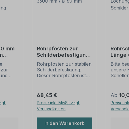
550 mm
Rohrpfosten zur
Rohrsc
m
Schilderbefestigung
Länge
– 3500 mm / Ø 60
Lochun
ie
Rohrpfosten zur stabilen
Bitte be
tigung
mm
Schild
 zur
Schilderbefestigung.
unsere 
und
Dieser Rohrpfosten ist
Schelle
für alle Rohrschellen mit
sichere
ung
einem Durchmesser von
Schilder
60 mm geeignet.
(weiter 
Regulärer Preis:
Regulär
68,45 €
Ab
10,
ch der
Merkmale dieses
Rohrsch
zgl.
Preise inkl. MwSt. zzgl.
Preise ink
 die
Rohrpfostens:
IVZ-Norm
Versandkosten
Versandk
gungen
Ausführung: Stahl,
Standar
feuerverzinkt, schwere
für Schi
dar. Sie
Ausführung -
Verkehrs
In den Warenkorb
 Längen
Wandstärke 2,0 mm
sind in 