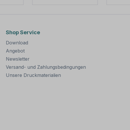
Abmessungen: Länge
erhältlic
tabil
3.500 mm / Ø 60 mm
außerord
uerhafte
Verpackungseinheiten: 1
und somi
on
Rohrpfosten mit
Befesti
ern
Rohrkappe und
Alumini
Shop Service
. Für
Erdanker Bitte beachten
bestens 
estigung
Sie: Für einen sicheren
eine sic
Download
t einer
Stand muß der Pfosten
von Schi
mindestens 50 cm tief im
Höhe üb
Angebot
Erdreich einbetoniert
mm wer
Newsletter
ötigt.
werden.
Rohrsch
Versand- und Zahlungsbedingungen
Merkmal
Rohrsch
Unsere Druckmaterialien
ung:
Schilder
Norm: n
Material
feuerver
teilig
Ausführu
ben
zum Ve
a. 550
Schellen
ur
mm Loc
ung: Loc
Schilder