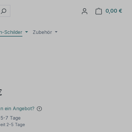
0,00 €
Ware
n-Schilder
Zubehör
€
en ein Angebot?
t 5-7 Tage
eit 2-5 Tage