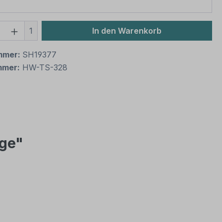
 Anzahl: Gib den gewünschten Wert ein 
1
In den Warenkorb
mmer:
SH19377
mmer:
HW-TS-328
uge"