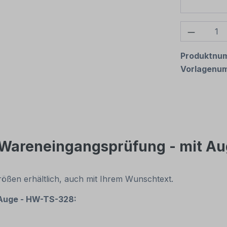
Produkt
Produktnu
Vorlagenu
 Wareneingangsprüfung - mit A
rößen erhältlich, auch mit Ihrem Wunschtext.
 Auge - HW-TS-328: