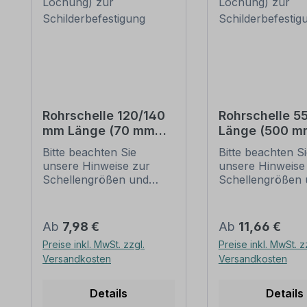
Rohrschelle 120/140
Rohrschelle 
mm Länge (70 mm
Länge (500 m
Lochung) zur
Lochung) zur
Bitte beachten Sie
Bitte beachten S
Schilderbefestigung
Schilderbefes
unsere Hinweise zur
unsere Hinweise
Schellengrößen und
Schellengrößen 
sicheren
sicheren
Schilderbefestigung
Schilderbefestig
(weiter unten).
(weiter unten).
Regulärer Preis:
Regulärer Preis:
Ab
7,98 €
Ab
11,66 €
Rohrschellen nach der
Rohrschellen na
Preise inkl. MwSt. zzgl.
Preise inkl. MwSt. z
IVZ-Norm stellen die
IVZ-Norm stellen
Versandkosten
Versandkosten
Standardbefestigungen
Standardbefesti
für Schilder und
für Schilder und
Verkehrszeichen dar. Sie
Verkehrszeichen 
Details
Details
sind in diversen Längen
sind in diversen