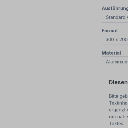
Ausführun
aus
Format
au
Material
Diesen
Bitte ge
Textinha
ergänzt 
um nähe
Textes.