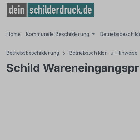
springen
Zur Hauptnavigation springen
Home
Kommunale Beschilderung
Betriebsbeschil
Betriebsbeschilderung
Betriebsschilder- u. Hinweise
Schild Wareneingangspr
Bildergalerie überspringen