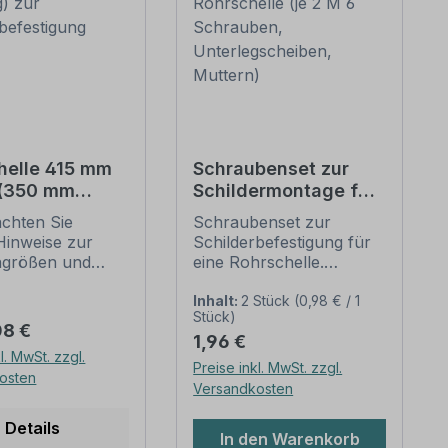
helle 415 mm
Schraubenset zur
 (350 mm
Schildermontage für
g) zur
1 Rohrschelle (je 2 M
achten Sie
Schraubenset zur
erbefestigung
6 Schrauben,
Hinweise zur
Schilderbefestigung für
Unterlegscheiben,
ngrößen und
eine Rohrschelle.
Muttern)
n
Merkmale dieses
befestigung
Schraubensets zur
Inhalt:
2 Stück
(0,98 € / 1
Stück)
unten).
Schilderbefestigung:
er Preis:
08 €
Regulärer Preis:
1,96 €
ellen nach der
Ausführung: Stahl,
l. MwSt. zzgl.
 stellen die
feuerverzinkt
Preise inkl. MwSt. zzgl.
osten
dbefestigungen
Verpackungseinheit -
Versandkosten
lder und
Set: 2 Stück -
zeichen dar. Sie
Kreuzschlitzschrauben
Details
In den Warenkorb
diversen Längen
M 6 x 16 2 Stück -