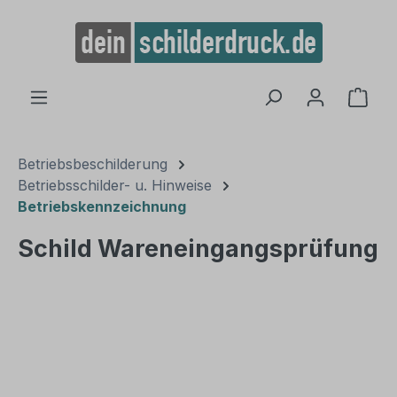
alt springen
Ware
Betriebsbeschilderung
Betriebsschilder- u. Hinweise
Betriebskennzeichnung
Schild Wareneingangsprüfung
Bildergalerie überspringen