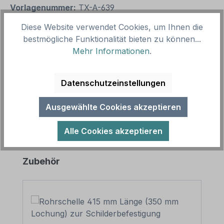
Vorlagenummer:
TX-A-639
Diese Website verwendet Cookies, um Ihnen die
bestmögliche Funktionalität bieten zu können...
Beschreibung
Mehr Informationen
.
Schild Wareneingangsprüfung. Dieses Schild kann
auch in einer individuellen Ausführungen für eine
bedarfsbezogene Beschilder…
Mehr
Datenschutzeinstellungen
Ausgewählte Cookies akzeptieren
Alle Cookies akzeptieren
Produktgalerie überspringen
Zubehör