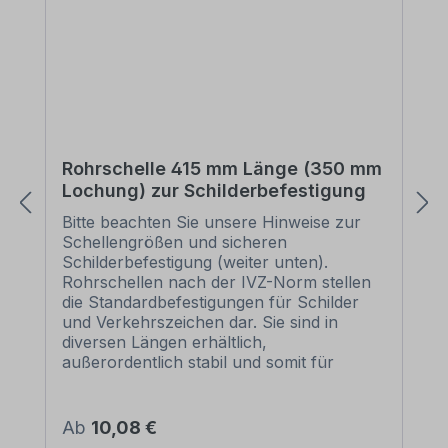
Rohrschelle 415 mm Länge (350 mm
Lochung) zur Schilderbefestigung
Bitte beachten Sie unsere Hinweise zur
Schellengrößen und sicheren
Schilderbefestigung (weiter unten).
Rohrschellen nach der IVZ-Norm stellen
die Standardbefestigungen für Schilder
und Verkehrszeichen dar. Sie sind in
diversen Längen erhältlich,
außerordentlich stabil und somit für
dauerhafte Befestigungen von
Aluminiumschildern bestens geeignet. Für
eine sichere Befestigung von Schildern mit
Regulärer Preis:
Ab
10,08 €
einer Höhe über 200 mm werden zwei