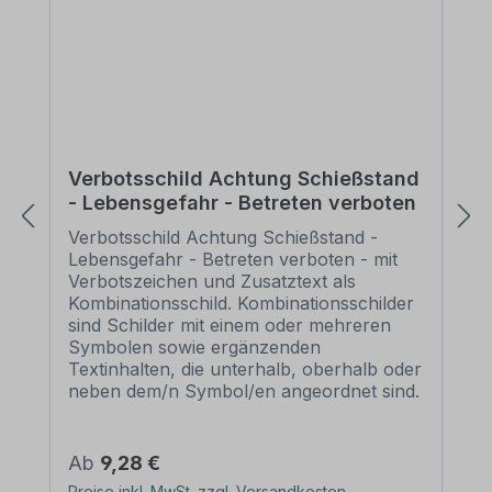
Verbotsschild Achtung Schießstand
- Lebensgefahr - Betreten verboten
Verbotsschild Achtung Schießstand -
Lebensgefahr - Betreten verboten - mit
Verbotszeichen und Zusatztext als
Kombinationsschild. Kombinationsschilder
sind Schilder mit einem oder mehreren
Symbolen sowie ergänzenden
Textinhalten, die unterhalb, oberhalb oder
neben dem/n Symbol/en angeordnet sind.
Aufgrund dieser Kombination und auch
der Möglichkeit, bestehende Inhalte zu
verändern, erfüllen Kombinationsschilder
Regulärer Preis:
Ab
9,28 €
alle Anforderungen, um eine flexible,
Preise inkl. MwSt. zzgl. Versandkosten