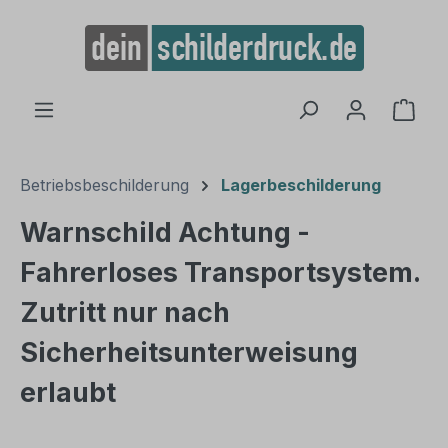
alt springen
Ware
Betriebsbeschilderung
Lagerbeschilderung
Warnschild Achtung -
Fahrerloses Transportsystem.
Zutritt nur nach
Sicherheitsunterweisung
erlaubt