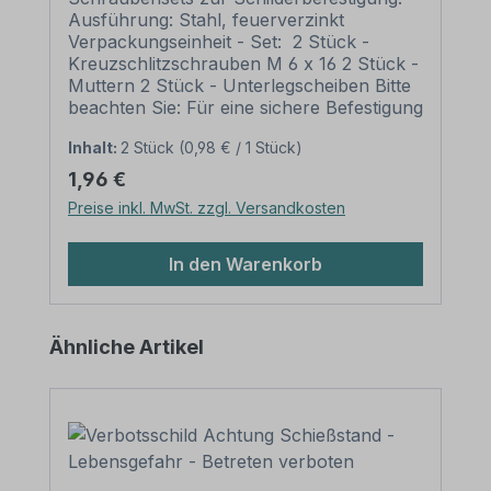
Ausführung: Stahl, feuerverzinkt
Verpackungseinheit - Set: 2 Stück -
Kreuzschlitzschrauben M 6 x 16 2 Stück -
Muttern 2 Stück - Unterlegscheiben Bitte
beachten Sie: Für eine sichere Befestigung
von Schildern mit einer Höhe über 200
Inhalt:
2 Stück
(0,98 € / 1 Stück)
mm werden zwei Rohrschellen und somit
auch zwei Schraubensätze benötigt.
Regulärer Preis:
1,96 €
Preise inkl. MwSt. zzgl. Versandkosten
In den Warenkorb
Produktgalerie überspringen
Ähnliche Artikel