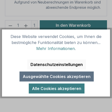
Aufgrund von Neuberechnungen im Warenkorb sind
abweichende Endpreise möglich.
Produkt Anzahl: Gib den gewünschten We
1
In den Warenkorb
Diese Website verwendet Cookies, um Ihnen die
Produktnummer:
SH16039.3
bestmögliche Funktionalität bieten zu können...
Vorlagenummer:
WAR-K-34
Mehr Informationen
.
Beschreibung
Datenschutzeinstellungen
Warnschild Achtung - Fahrerloses
Transportsystem. Zutritt nur nach
Ausgewählte Cookies akzeptieren
Sicherheitsunterweisung erlaubt. Erhältlich in
diversen G…
Mehr
Alle Cookies akzeptieren