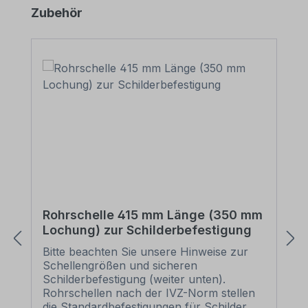
Produktgalerie überspringen
Zubehör
Rohrschelle 415 mm Länge (350 mm
Lochung) zur Schilderbefestigung
Bitte beachten Sie unsere Hinweise zur
Schellengrößen und sicheren
Schilderbefestigung (weiter unten).
Rohrschellen nach der IVZ-Norm stellen
die Standardbefestigungen für Schilder