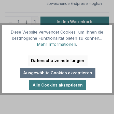
abweichende Endpreise möglich.
Produkt Anzahl: Gib den gewünschten We
1
In den Warenkorb
Diese Website verwendet Cookies, um Ihnen die
Produktnummer:
SH15897.4
bestmögliche Funktionalität bieten zu können...
Vorlagenummer:
VBT-162-K
Mehr Informationen
.
Beschreibung
Datenschutzeinstellungen
Verbotsschild Holz mitnehmen ist Diebstahl - Es
droht eine Freiheitsstrafe bis zu 5 Jahre. Erhältlich
Ausgewählte Cookies akzeptieren
in diversen Größen. Zu…
Mehr
Alle Cookies akzeptieren