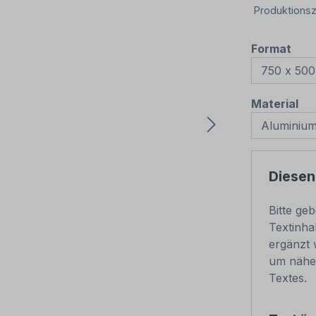
Produktionsz
aus
Format
au
Material
Diesen
Bitte ge
Textinha
ergänzt 
um näher
Textes.