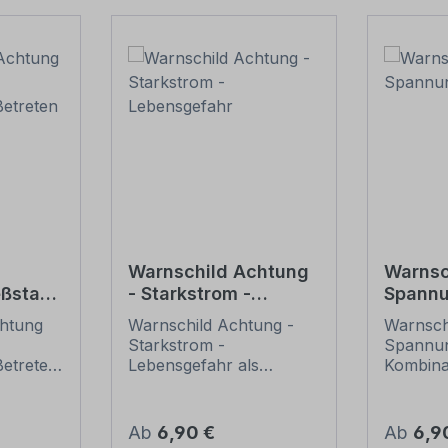
Warnschild Achtung
Warnsc
eßstand
- Starkstrom -
Spann
r -
Lebensgefahr
chtung
Warnschild Achtung -
Warnsch
oten
Starkstrom -
Spannun
Betreten
Lebensgefahr als
Kombinat
Kombinationsschild mit
Symbol 
und
Symbol und Zusatztext.
Kombina
Kombinationsschilder
beinhal
Regulärer Preis:
Regulär
Ab
6,90 €
Ab
6,9
ld.
beinhalten genormte
oder pr