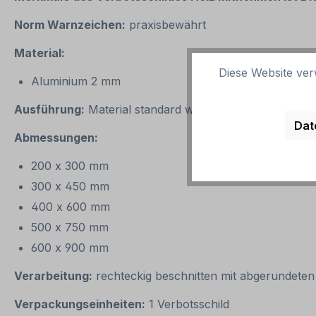
Norm Warnzeichen:
praxisbewährt
Material:
Diese Website ver
Aluminium 2 mm
Ausführung:
Material standard weiß, Verbotszeichen s
Dat
Abmessungen:
200 x 300 mm
300 x 450 mm
400 x 600 mm
500 x 750 mm
600 x 900 mm
Verarbeitung:
rechteckig beschnitten mit abgerundeten
Verpackungseinheiten:
1 Verbotsschild