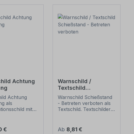
hild Achtung
Warnschild /
ung
Textschild
Schießstand -
ild Achtung
Warnschild Schießstand
Betreten verboten
g als
- Betreten verboten als
ionsschild mit
Textschild. Textschilder
und Zusatztext.
sind in zahlreichen
tionsschilder
Größen und
ten genormte
Ausführungen erhältlich,
er Preis:
Regulärer Preis:
0 €
Ab
8,81 €
axisbewährte
sehr gut wahrnehmbar