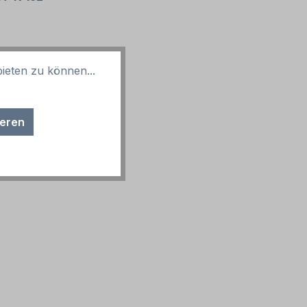
ieten zu können...
nd möglich.
ieren