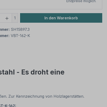
Endpreise möglich.
 Anzahl: Gib den gewünschten Wert ein 
1
In den Warenkorb
mmer:
SH15897.3
mmer:
VBT-162-K
ahl - Es droht eine
Größen. Zur Kennzeichnung von Holzlagerstätten.
BT-K-162: