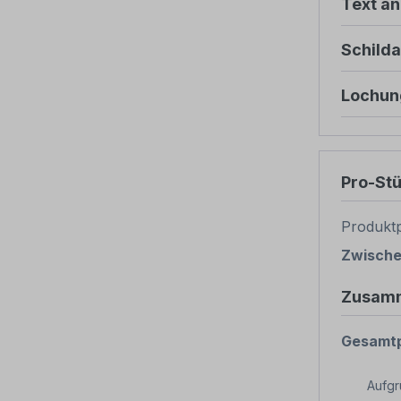
Text ä
Schild
Lochun
Pro-St
Produktp
Zwisch
Zusam
Gesamtp
Aufg