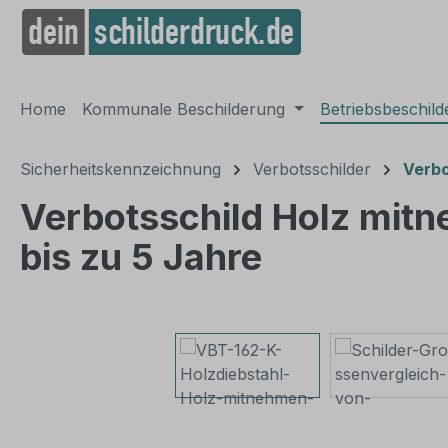
springen
Zur Hauptnavigation springen
Home
Kommunale Beschilderung
Betriebsbeschil
Sicherheitskennzeichnung
Verbotsschilder
Verbo
Verbotsschild Holz mitne
bis zu 5 Jahre
Bildergalerie überspringen