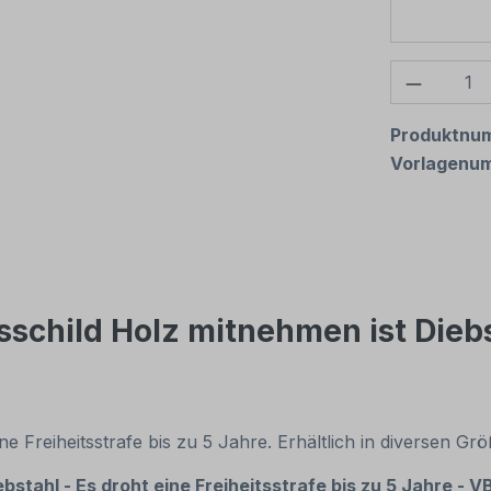
Produkt
Produktnu
Vorlagenu
schild Holz mitnehmen ist Diebst
ne Freiheitsstrafe bis zu 5 Jahre. Erhältlich in diversen 
tahl - Es droht eine Freiheitsstrafe bis zu 5 Jahre - V