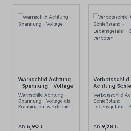
Produktgalerie überspringen
Warnschild Achtung
Verbotsschild
- Spannung - Voltage
Achtung Schi
- Lebensgefah
Warnschild Achtung -
Verbotsschild A
Betreten verb
Spannung - Voltage als
Schießstand -
Kombinationsschild mit
Lebensgefahr - 
Symbol und Zusatztext.
verboten - mit
Kombinationsschilder
Verbotszeichen 
beinhalten genormte
Zusatztext als
Regulärer Preis:
Regulärer Preis:
Ab
6,90 €
Ab
9,28 €
oder praxisbewährte
Kombinationsschi