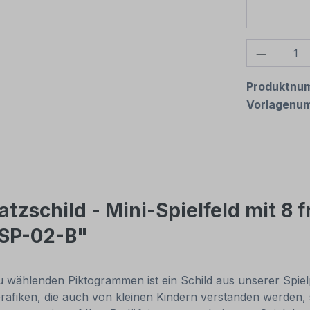
Produkt
Produktnu
Vorlagenu
tzschild - Mini-Spielfeld mit 8 
 SP-02-B"
zu wählenden Piktogrammen ist ein Schild aus unserer Spiel
iken, die auch von kleinen Kindern verstanden werden, sow