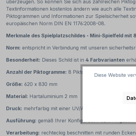
überzeugen. So können Sie sich aus zahlreichen Piktogr
Textinformationen kostenlos ändern wie auch alle Text
Piktogrammen und Informationen zur Spielsicherheit sow
europäischen Norm DIN EN 1176:2008-08.
Merkmale des
Spielplatzschildes - Mini-Spielfeld mi
Norm:
entspricht in Verbindung mit unseren sicherheit
Besonderheit:
Dieses Schild ist in
4 Farbvarianten
erhä
Anzahl der Piktogramme:
8 Piktogramme oder weniger
Diese Website ver
Größe:
620 x 830 mm
Material:
Hartaluminium 2 mm
Dat
Druck:
mehrfarbig mit einer UV/Antigraffiti-Schutzlack
Ausführung:
gemäß Ihrer Konfiguration bzw. Angabe
Verarbeitung:
rechteckig beschnitten mit runden Ecke