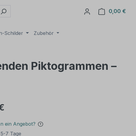
0,00 €
Ware
n-Schilder
Zubehör
hlenden Piktogrammen –
€
en ein Angebot?
t 5-7 Tage