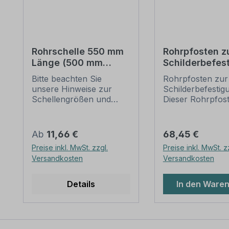
Rohrschelle 550 mm
Rohrpfosten z
Länge (500 mm
Schilderbefes
Lochung) zur
– 3500 mm / Ø
Bitte beachten Sie
Rohrpfosten zur 
Schilderbefestigung
mm
unsere Hinweise zur
Schilderbefestig
Schellengrößen und
Dieser Rohrpfost
sicheren
für alle Rohrsche
Schilderbefestigung
einem Durchmes
(weiter unten).
60 mm geeignet.
Regulärer Preis:
Regulärer Preis:
Ab
11,66 €
68,45 €
Rohrschellen nach der
Merkmale dieses
Preise inkl. MwSt. zzgl.
Preise inkl. MwSt. z
IVZ-Norm stellen die
Rohrpfostens:
Versandkosten
Versandkosten
Standardbefestigungen
Ausführung: Stah
für Schilder und
feuerverzinkt, s
Verkehrszeichen dar. Sie
Ausführung -
Details
In den Ware
sind in diversen Längen
Wandstärke 2,
erhältlich,
Abmessungen: L
außerordentlich stabil
3.500 mm / Ø 6
und somit für dauerhafte
Verpackungseinhe