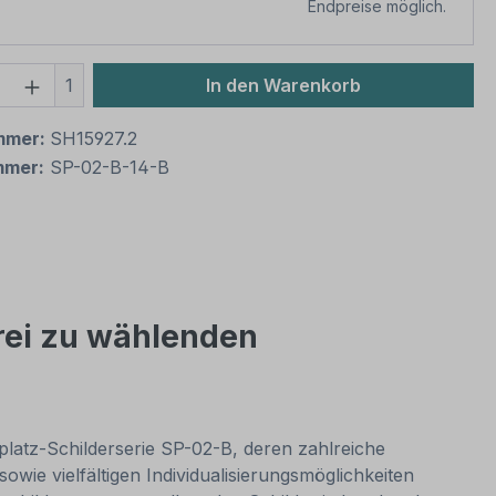
Endpreise möglich.
 Anzahl: Gib den gewünschten Wert ein 
1
In den Warenkorb
mmer:
SH15927.2
mmer:
SP-02-B-14-B
frei zu wählenden
platz-Schilderserie SP-02-B, deren zahlreiche
ie vielfältigen Individualisierungsmöglichkeiten