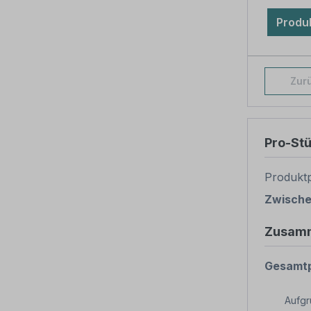
Produk
Zur
Pro-St
Produktp
Zwisch
Zusam
Gesamtp
Aufg