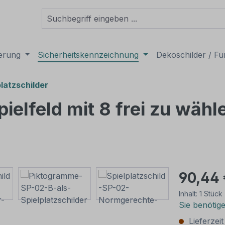
derung
Sicherheitskennzeichnung
Dekoschilder / Fu
latzschilder
Spielfeld mit 8 frei zu wä
90,44 
Inhalt:
1 Stück
Sie benötig
Lieferzei