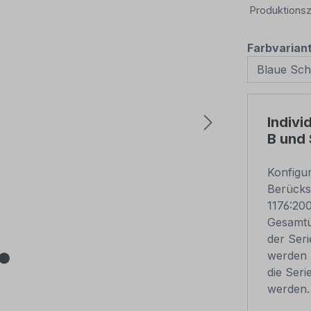
Produktionsz
Farbvarian
Indivi
B und
Konfigu
Berücks
1176:200
Gesamtü
der Ser
werden 
die Ser
werden.