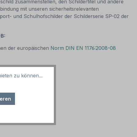
schild zusammenstellen, den Schildertitel und andere
bindung mit unseren sicherheitsrelevanten
port- und Schulhofschilder der Schilderserie SP-02 der
-B:
onen der europäischen
Norm DIN EN 1176:2008-08
ieten zu können...
ieren