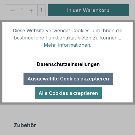
Produkt Anzahl: Gib den gewünschten We
1
In den Warenkorb
Produktnummer:
SH12752.3
Diese Website verwendet Cookies, um Ihnen die
Vorlagenummer:
SP-02-08-G
bestmögliche Funktionalität bieten zu können...
Mehr Informationen
.
Beschreibung
Dieses Sportplatzschild in 4 Farbvarianten mit frei
Datenschutzeinstellungen
zu wählenden Piktogrammen ist ein Schild aus
unserer Spielplatz-Schilder…
Mehr
Ausgewählte Cookies akzeptieren
Alle Cookies akzeptieren
Produktgalerie überspringen
Zubehör