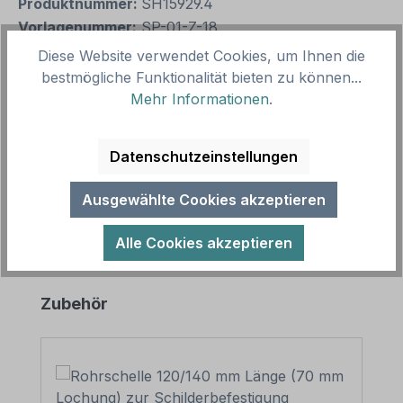
Produktnummer:
SH15929.4
Vorlagenummer:
SP-01-Z-18
Diese Website verwendet Cookies, um Ihnen die
bestmögliche Funktionalität bieten zu können...
Beschreibung
Mehr Informationen
.
Dieses Spielplatz-Zusatzschild ist ein Hinweisschild
aus unserer Spielplatz-Schilderserie SP-01, deren
Datenschutzeinstellungen
zahlreiche Themenschi…
Mehr
Ausgewählte Cookies akzeptieren
Alle Cookies akzeptieren
Produktgalerie überspringen
Zubehör