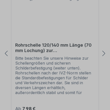
Rohrschelle 120/140 mm Länge (70
mm Lochung) zur
Schilderbefestigung
Bitte beachten Sie unsere Hinweise zur
Schellengrößen und sicheren
Schilderbefestigung (weiter unten).
Rohrschellen nach der IVZ-Norm stellen
die Standardbefestigungen für Schilder
und Verkehrszeichen dar. Sie sind in
diversen Längen erhältlich,
außerordentlich stabil und somit für
dauerhafte Befestigungen von
Aluminiumschildern bestens geeignet. Für
eine sichere Befestigung von Schildern mit
Regulärer Preis:
Ab
7,98 €