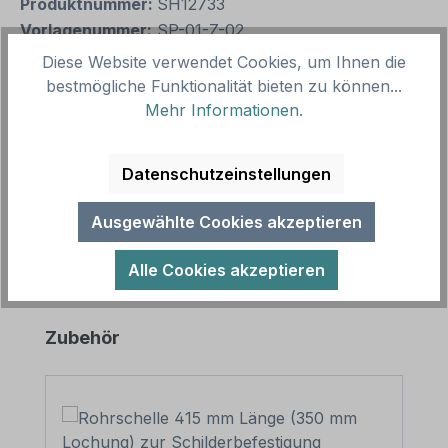
Produktnummer:
SH12733
Vorlagenummer:
SP-01-Z-02
Diese Website verwendet Cookies, um Ihnen die
bestmögliche Funktionalität bieten zu können...
Beschreibung
Mehr Informationen
.
Dieses Spielplatz-Zusatzschild ist ein Hinweisschild
aus unserer Spielplatz-Schilderserie SP-01, deren
Datenschutzeinstellungen
zahlreiche Themenschi…
Mehr
Ausgewählte Cookies akzeptieren
Alle Cookies akzeptieren
Produktgalerie überspringen
Zubehör