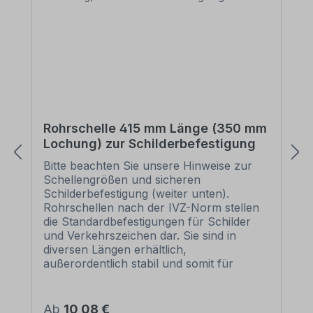
Rohrschelle 415 mm Länge (350 mm
Lochung) zur Schilderbefestigung
Bitte beachten Sie unsere Hinweise zur
Schellengrößen und sicheren
Schilderbefestigung (weiter unten).
Rohrschellen nach der IVZ-Norm stellen
die Standardbefestigungen für Schilder
und Verkehrszeichen dar. Sie sind in
diversen Längen erhältlich,
außerordentlich stabil und somit für
dauerhafte Befestigungen von
Aluminiumschildern bestens geeignet. Für
eine sichere Befestigung von Schildern mit
Regulärer Preis:
Ab
10,08 €