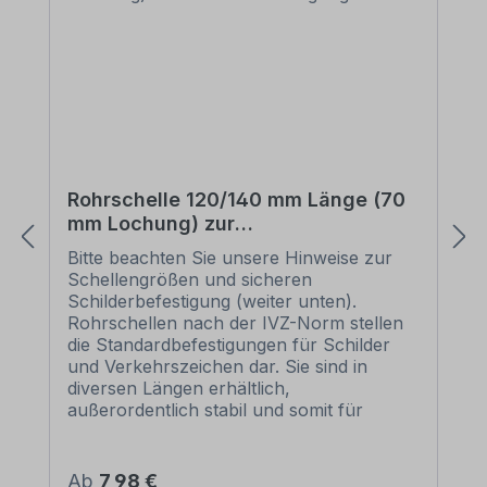
Rohrschelle 120/140 mm Länge (70
mm Lochung) zur
Schilderbefestigung
Bitte beachten Sie unsere Hinweise zur
Schellengrößen und sicheren
Schilderbefestigung (weiter unten).
Rohrschellen nach der IVZ-Norm stellen
die Standardbefestigungen für Schilder
und Verkehrszeichen dar. Sie sind in
diversen Längen erhältlich,
außerordentlich stabil und somit für
dauerhafte Befestigungen von
Aluminiumschildern bestens geeignet. Für
eine sichere Befestigung von Schildern mit
Regulärer Preis:
Ab
7,98 €