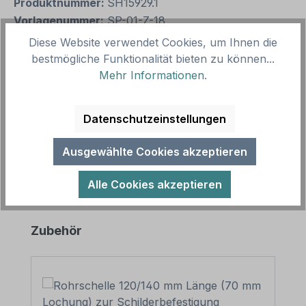
Produktnummer:
SH15929.1
Vorlagenummer:
SP-01-Z-18
Diese Website verwendet Cookies, um Ihnen die
bestmögliche Funktionalität bieten zu können...
Beschreibung
Mehr Informationen
.
Dieses Spielplatz-Zusatzschild ist ein Hinweisschild
aus unserer Spielplatz-Schilderserie SP-01, deren
Datenschutzeinstellungen
zahlreiche Themenschi…
Mehr
Ausgewählte Cookies akzeptieren
Alle Cookies akzeptieren
Produktgalerie überspringen
Zubehör