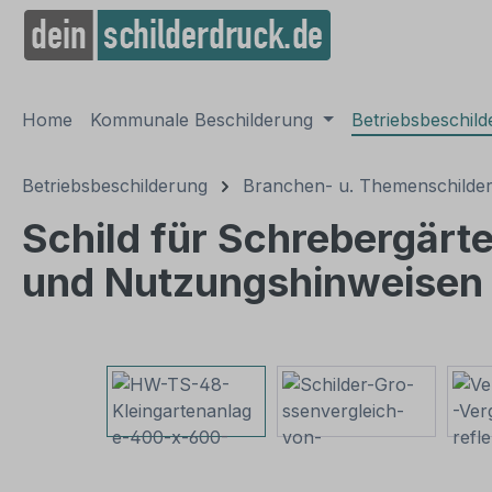
springen
Zur Hauptnavigation springen
Home
Kommunale Beschilderung
Betriebsbeschil
Betriebsbeschilderung
Branchen- u. Themenschilde
Schild für Schrebergärt
und Nutzungshinweisen
Bildergalerie überspringen