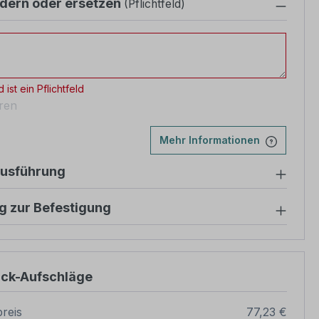
dern oder ersetzen
(Pflichtfeld)
ern oder ersetzen
 ist ein Pflichtfeld
eren
Mehr Informationen
ausführung
g zur Befestigung
ück-Aufschläge
reis
77,23 €