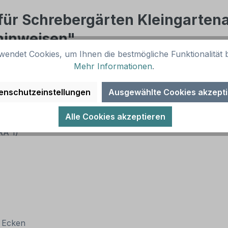
für Schrebergärten Kleingartena
inweisen"
wendet Cookies, um Ihnen die bestmögliche Funktionalität b
Mehr Informationen
.
hrem Anlagennamen und Nutzungshinweisen. In diversen Grö
artenanlage - mit Ihrem Anlagennamen und Nutzungshinw
enschutzeinstellungen
Ausgewählte Cookies akzept
Alle Cookies akzeptieren
(RA 1)
n Ecken