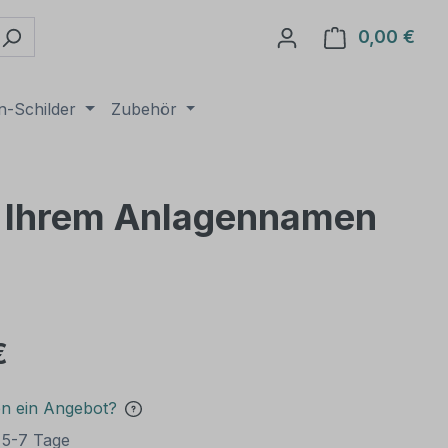
0,00 €
Ware
n-Schilder
Zubehör
it Ihrem Anlagennamen
€
en ein Angebot?
t 5-7 Tage