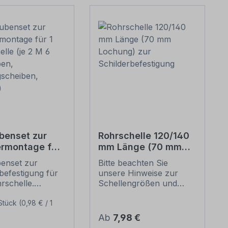
benset zur
Rohrschelle 120/140
ermontage für
mm Länge (70 mm
chelle (je 2 M
Lochung) zur
enset zur
Bitte beachten Sie
auben,
Schilderbefestigung
befestigung für
unsere Hinweise zur
egscheiben,
rschelle.
Schellengrößen und
n)
e dieses
sicheren
ensets zur
Schilderbefestigung
Stück
(0,98 € / 1
befestigung:
(weiter unten).
Regulärer Preis:
Ab
7,98 €
er Preis:
ung: Stahl,
Rohrschellen nach der