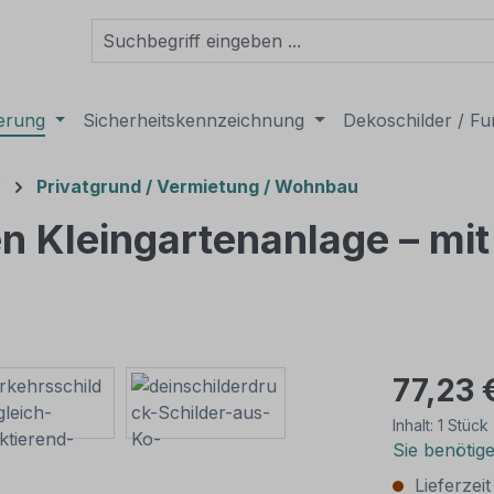
derung
Sicherheitskennzeichnung
Dekoschilder / Fu
r
Privatgrund / Vermietung / Wohnbau
en Kleingartenanlage – m
77,23 
Inhalt:
1 Stück
Sie benötig
Lieferzei