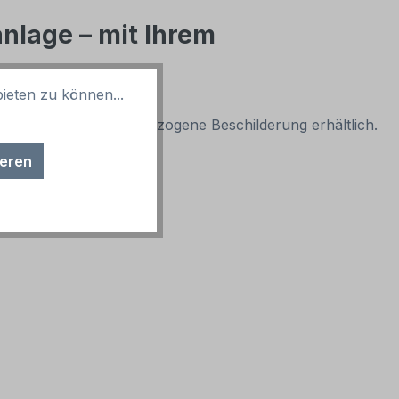
nlage – mit Ihrem
ieten zu können...
ßen für eine bedarfsbezogene Beschilderung erhältlich.
eisen - HW-TS-48:
ieren