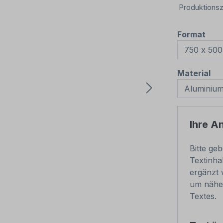
Produktionsz
aus
Format
au
Material
Ihre A
Bitte ge
Textinha
ergänzt 
um nähe
Textes.