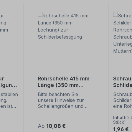
ur
Rohrschelle 415 mm
Schrau
tigung
Länge (350 mm
Schild
 60
Lochung) zur
1 Rohrs
stabilen
Bitte beachten Sie
Schraub
Schilderbefestigung
6 Schr
ung.
unsere Hinweise zur
Schilder
Unterl
en ist
Schellengrößen und
eine Roh
Mutter
llen mit
sicheren
Merkmal
ser von
Schilderbefestigung
Schraub
Inhalt:
2 
Stück)
(weiter unten).
Schilder
Regulärer Preis:
Ab
10,08 €
Regulär
1,96 €
Rohrschellen nach der
Ausführ