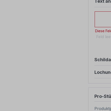
Text än
Text änd
Diese Feld
Feld le
Schild
Lochun
Pro-St
Produktp