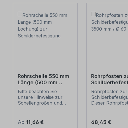
Rohrschelle 550 mm
Rohrpfosten z
Länge (500 mm
Schilderbefes
Lochung) zur
– 3500 mm / Ø
Bitte beachten Sie
Rohrpfosten zur 
Schilderbefestigung
mm
unsere Hinweise zur
Schilderbefestig
Schellengrößen und
Dieser Rohrpfost
sicheren
für alle Rohrsche
Schilderbefestigung
einem Durchmes
(weiter unten).
60 mm geeignet.
Regulärer Preis:
Regulärer Preis:
Ab
11,66 €
68,45 €
Rohrschellen nach der
Merkmale dieses