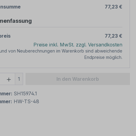
ensumme
77,23 €
menfassung
reis
77,23 €
Preise inkl. MwSt. zzgl. Versandkosten
rund von Neuberechnungen im Warenkorb sind abweichende
Endpreise möglich.
 Anzahl: Gib den gewünschten Wert ein 
1
In den Warenkorb
mmer:
SH15974.1
mmer:
HW-TS-48