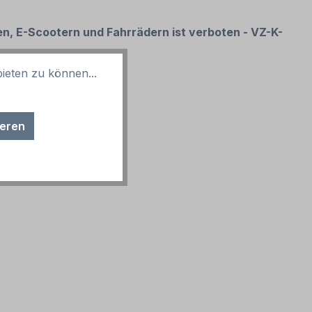
, E-Scootern und Fahrrädern ist verboten - VZ-K-
ieten zu können...
ieren