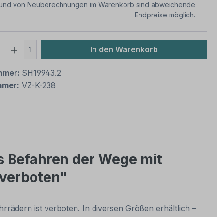
rund von Neuberechnungen im Warenkorb sind abweichende
Endpreise möglich.
 Anzahl: Gib den gewünschten Wert ein 
1
In den Warenkorb
mmer:
SH19943.2
mmer:
VZ-K-238
s Befahren der Wege mit
 verboten"
ädern ist verboten. In diversen Größen erhältlich –