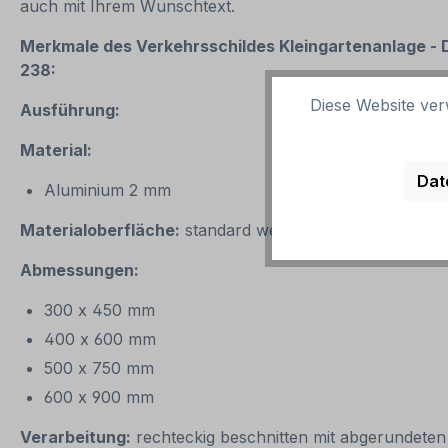
auch mit Ihrem Wunschtext.
Merkmale des Verkehrsschildes Kleingartenanlage - 
238:
Diese Website ver
Ausführung:
Material:
Dat
Aluminium 2 mm
Materialoberfläche:
standard weiß oder reflektierend 
Abmessungen:
300 x 450 mm
400 x 600 mm
500 x 750 mm
600 x 900 mm
Verarbeitung:
rechteckig beschnitten mit abgerundete