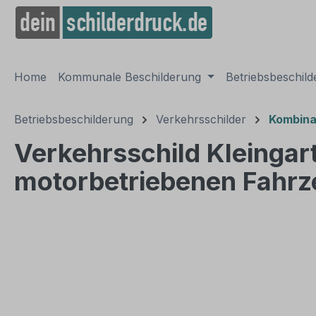
springen
Zur Hauptnavigation springen
Home
Kommunale Beschilderung
Betriebsbeschil
Betriebsbeschilderung
Verkehrsschilder
Kombina
Verkehrsschild Kleingar
motorbetriebenen Fahrze
Bildergalerie überspringen