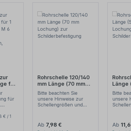
zur
Rohrschelle 120/140
Rohrsc
ge für
mm Länge (70 mm
Länge
(je 2 M
Lochung) zur
Lochun
ur
Bitte beachten Sie
Bitte be
Schilderbefestigung
Schild
ung für
unsere Hinweise zur
unsere 
ben,
.
Schellengrößen und
Schelle
sicheren
sichere
ur
Schilderbefestigung
Schilder
8 € / 1
ung:
(weiter unten).
(weiter 
Regulärer Preis:
Regulär
Ab
7,98 €
Ab
11,
l,
Rohrschellen nach der
Rohrsch