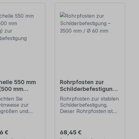
helle 550 mm
Rohrpfosten zur
 (500 mm
Schilderbefestigung
g) zur
– 3500 mm / Ø 60
achten Sie
Rohrpfosten zur stabilen
erbefestigung
mm
Hinweise zur
Schilderbefestigung.
ngrößen und
Dieser Rohrpfosten ist
n
für alle Rohrschellen mit
befestigung
einem Durchmesser von
unten).
60 mm geeignet.
er Preis:
Regulärer Preis:
66 €
68,45 €
ellen nach der
Merkmale dieses