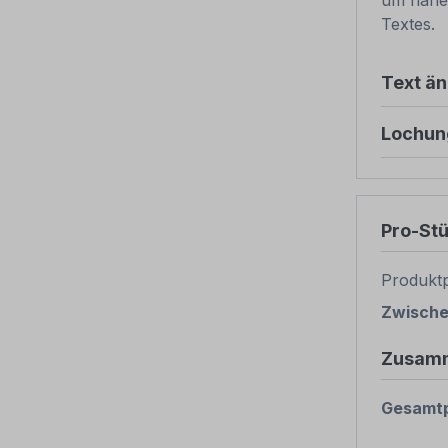
um nähe
Textes.
Text ä
Lochun
Pro-St
Produktp
Zwisch
Zusam
Gesamtp