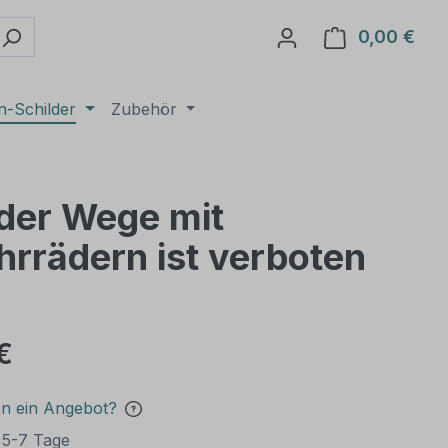
0,00 €
Ware
n-Schilder
Zubehör
 der Wege mit
rrädern ist verboten
€
en ein Angebot?
t 5-7 Tage