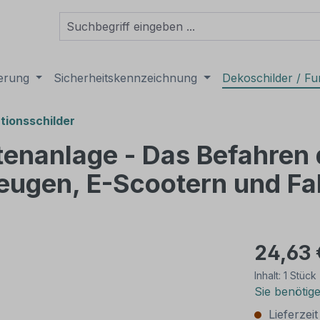
derung
Sicherheitskennzeichnung
Dekoschilder / Fu
tionsschilder
tenanlage - Das Befahren
ugen, E-Scootern und Fah
24,63 
Inhalt:
1 Stück
Sie benötig
Lieferzei