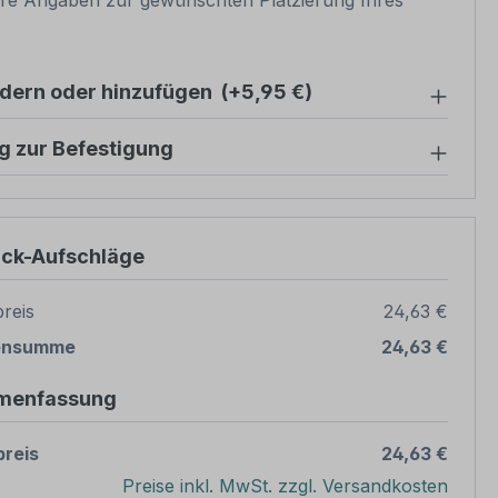
re Angaben zur gewünschten Platzierung Ihres
ndern oder hinzufügen
(+5,95 €)
g zur Befestigung
ück-Aufschläge
reis
24,63 €
ensumme
24,63 €
menfassung
reis
24,63 €
Preise inkl. MwSt. zzgl. Versandkosten