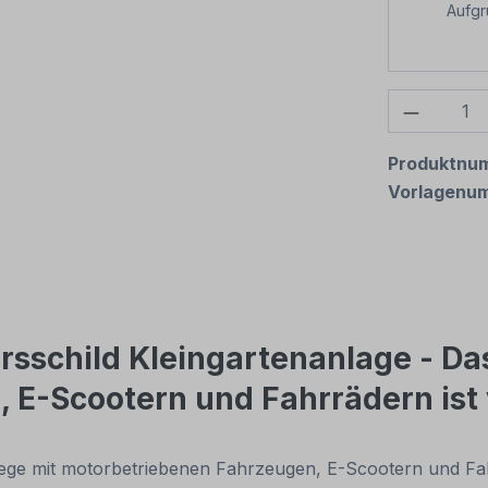
Aufg
Produkt
Produktnu
Vorlagenu
rsschild Kleingartenanlage - Da
E-Scootern und Fahrrädern ist
ge mit motorbetriebenen Fahrzeugen, E-Scootern und Fahrr