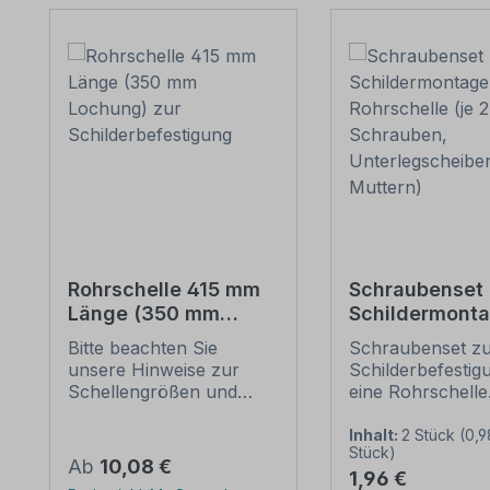
Rohrschelle 415 mm
Schraubenset 
Länge (350 mm
Schildermonta
Lochung) zur
1 Rohrschelle 
Bitte beachten Sie
Schraubenset z
Schilderbefestigung
6 Schrauben,
unsere Hinweise zur
Schilderbefestig
Unterlegschei
Schellengrößen und
eine Rohrschelle
Muttern)
sicheren
Merkmale dieses
Schilderbefestigung
Schraubensets z
Inhalt:
2 Stück
(0,9
Stück)
(weiter unten).
Schilderbefestig
Regulärer Preis:
Ab
10,08 €
Regulärer Preis:
1,96 €
Rohrschellen nach der
Ausführung: Stah