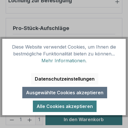
Lochung zur Befestigung
Pro-Stück-Aufschläge
Produktpreis
12,50 €
Diese Website verwendet Cookies, um Ihnen die
Zwischensumme
12,50 €
bestmögliche Funktionalität bieten zu können...
Mehr Informationen
.
Zusammenfassung
Datenschutzeinstellungen
Gesamtpreis
12,50 €
Preise inkl. MwSt. zzgl. Versandkosten
Ausgewählte Cookies akzeptieren
Aufgrund von Neuberechnungen im Warenkorb sind
abweichende Endpreise möglich.
Alle Cookies akzeptieren
Produkt Anzahl: Gib den gewünschten We
1
In den Warenkorb