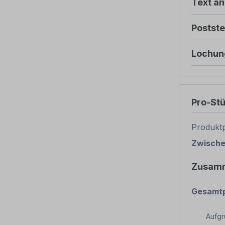
Text ä
Postste
Lochun
Pro-St
Produktp
Zwisch
Zusam
Gesamtp
Aufg