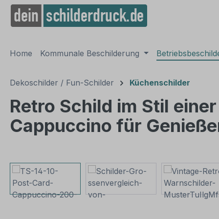
springen
Zur Hauptnavigation springen
Home
Kommunale Beschilderung
Betriebsbeschil
Dekoschilder / Fun-Schilder
Küchenschilder
Retro Schild im Stil eine
Cappuccino für Genieße
Bildergalerie überspringen