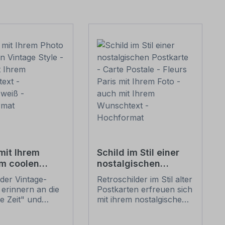
mit Ihrem
Schild im Stil einer
im coolen
nostalgischen
e Style - auch
Postkarte - Carte
der Vintage-
Retroschilder im Stil alter
rem
Postale - Fleurs Paris
 erinnern an die
Postkarten erfreuen sich
text -
mit Ihrem Foto - auch
te Zeit" und
mit ihrem nostalgischen
zweiß -
mit Ihrem
 sich mit ihrem
Aussehen großer
rmat
Wunschtext -
ischen Aussehen
Beliebheit. Unsere