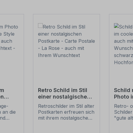
em
Retro Schild im Stil
Schild 
en
einer nostalgischen
Photo 
der
Postkarte - Carte
Vintag
age-
Retroschilder im Stil alter
Retro- o
uch mit
Postale - La Rose -
mit Ih
 an die
Postkarten erfreuen sich
Schilder
ext -
auch mit Ihrem
Wunsch
und
mit ihrem nostalgischen
"gute al
Wunschtext
schwar
t ihrem
Aussehen großer
erfreuen
Hochfo
ussehen
Beliebheit. Die
nostalg