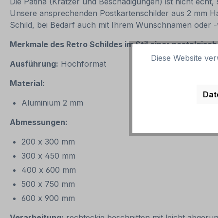
Die Patina (Kratzer und Beschädigungen) ist nicht echt
Unsere ansprechenden Postkartenschilder aus 2 mm Harta
Schild, bei Bedarf auch mit Ihrem Wunschnamen oder -w
Merkmale des Retro Schildes
im Stil einer nostalgis
Diese Website ver
Ausführung:
Hochformat
Material:
Dat
Aluminium 2 mm
Abmessungen:
200 x 300 mm
300 x 450 mm
400 x 600 mm
500 x 750 mm
600 x 900 mm
Verarbeitung:
rechteckig beschnitten mit leicht abgeru