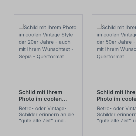
Produktgalerie überspringen
Schild mit Ihrem
Schild mit Ihr
Photo im coolen
Photo im cool
Vintage Style der
Vintage Style 
Retro- oder Vintage-
Retro- oder Vint
20er Jahre - auch mit
50er Jahre - a
Schilder erinnern an die
Schilder erinnern
Ihrem Wunschtext -
Ihrem Wunscht
"gute alte Zeit" und
"gute alte Zeit" 
Sepia - Querformat
Querformat
erfreuen sich mit ihrem
erfreuen sich mi
nostalgischen Aussehen
nostalgischen A