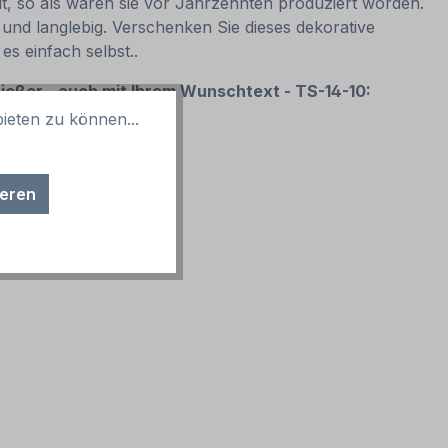
lt, so als wären sie vor Jahrzehnten produziert worden.
und langlebig. Verschenken Sie dieses dekorative
es einfach selbst..
enießer - auch mit Ihrem Wunschtext - TS-14-10:
ieten zu können...
ieren