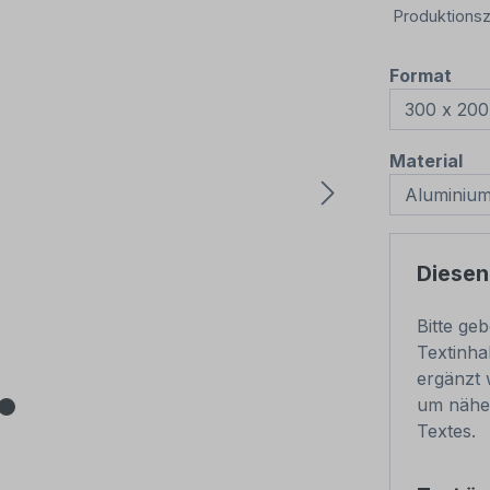
Produktionsz
aus
Format
au
Material
Diesen
Bitte ge
Textinha
ergänzt 
um nähe
Textes.