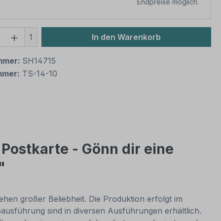
Endpreise möglich.
 Anzahl: Gib den gewünschten Wert ein 
1
In den Warenkorb
mmer:
SH14715
mmer:
TS-14-10
 Postkarte - Gönn dir eine
"
ehen großer Beliebheit. Die Produktion erfolgt im
oausführung sind in diversen Ausführungen erhältlich.