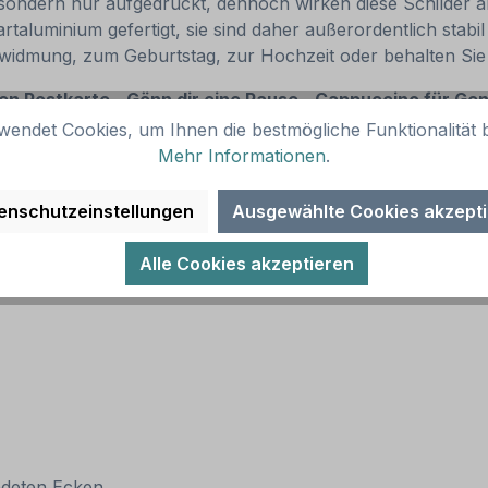
, sondern nur aufgedruckt, dennoch wirken diese Schilder a
luminium gefertigt, sie sind daher außerordentlich stabil 
idmung, zum Geburtstag, zur Hochzeit oder behalten Sie 
chen Postkarte - Gönn dir eine Pause - Cappuccino für G
wendet Cookies, um Ihnen die bestmögliche Funktionalität b
Mehr Informationen
.
enschutzeinstellungen
Ausgewählte Cookies akzept
Alle Cookies akzeptieren
ndeten Ecken