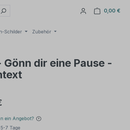
0,00 €
Ware
n-Schilder
Zubehör
- Gönn dir eine Pause -
htext
€
en ein Angebot?
t 5-7 Tage