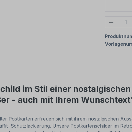
Produkt
Produktnu
Vorlagenu
hild im Stil einer nostalgischen
ßer - auch mit Ihrem Wunschtext
alter Postkarten erfreuen sich mit ihrem nostalgischen Auss
ffiti-Schutzlackierung. Unsere Postkartenschilder im Retr