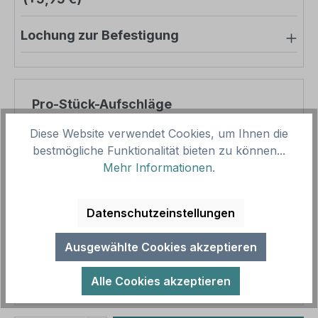
Lochung zur Befestigung
Pro-Stück-Aufschläge
Diese Website verwendet Cookies, um Ihnen die
Produktpreis
56,64 €
bestmögliche Funktionalität bieten zu können...
Zwischensumme
56,64 €
Mehr Informationen
.
Zusammenfassung
Datenschutzeinstellungen
Gesamtpreis
56,64 €
Ausgewählte Cookies akzeptieren
Preise inkl. MwSt. zzgl. Versandkosten
Aufgrund von Neuberechnungen im Warenkorb sind
Alle Cookies akzeptieren
abweichende Endpreise möglich.