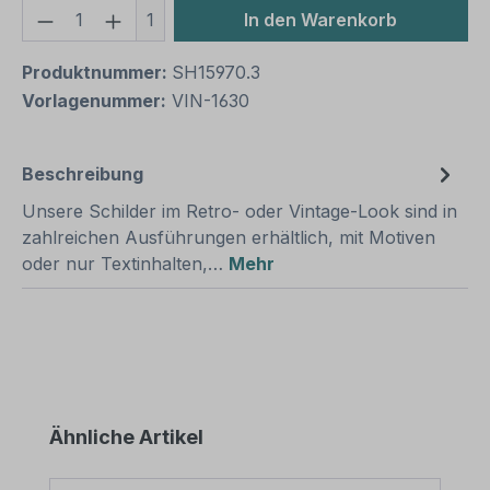
Produkt Anzahl: Gib den gewünschten We
1
In den Warenkorb
Produktnummer:
SH15970.3
Vorlagenummer:
VIN-1630
Beschreibung
Unsere Schilder im Retro- oder Vintage-Look sind in
zahlreichen Ausführungen erhältlich, mit Motiven
oder nur Textinhalten,…
Mehr
Produktgalerie überspringen
Ähnliche Artikel