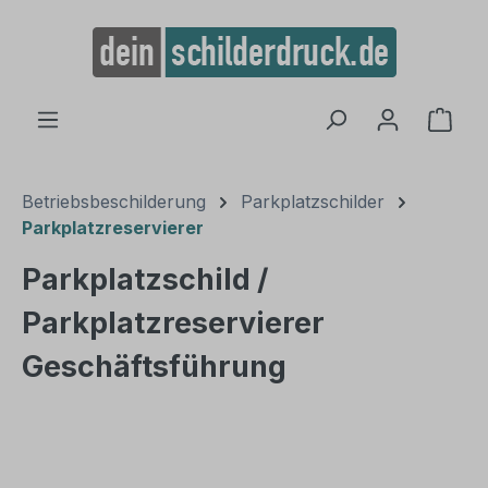
alt springen
Ware
Betriebsbeschilderung
Parkplatzschilder
Parkplatzreservierer
Parkplatzschild /
Parkplatzreservierer
Geschäftsführung
Bildergalerie überspringen