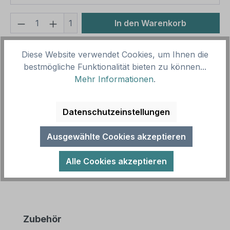
Produkt Anzahl: Gib den gewünschten We
1
In den Warenkorb
Produktnummer:
SH11739.1
Diese Website verwendet Cookies, um Ihnen die
Vorlagenummer:
P-PR-11
bestmögliche Funktionalität bieten zu können...
Mehr Informationen
.
Beschreibung
Datenschutzeinstellungen
Parkplatzschild / Parkplatzreservierer
Geschäftsführung – mit Parkplatzsymbol. Mit
Ausgewählte Cookies akzeptieren
Parkplatzreservierern weisen Sie gezielt…
Mehr
Alle Cookies akzeptieren
Produktgalerie überspringen
Zubehör