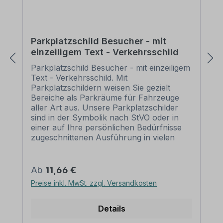
Parkplatzschild Besucher - mit
einzeiligem Text - Verkehrsschild
Parkplatzschild Besucher - mit einzeiligem
Text - Verkehrsschild. Mit
Parkplatzschildern weisen Sie gezielt
Bereiche als Parkräume für Fahrzeuge
aller Art aus. Unsere Parkplatzschilder
sind in der Symbolik nach StVO oder in
einer auf Ihre persönlichen Bedürfnisse
zugeschnittenen Ausführung in vielen
Varianten zur Markierung von privaten
Einzelparkplätzen wie auch größeren
Parkräumen oder Parkhäusern der
Regulärer Preis:
Ab
11,66 €
Städte, Gemeinden und Unternehmen
Preise inkl. MwSt. zzgl. Versandkosten
erhältlich. Der Vorteil dieser
Schildervariante ist, dass aufgrund des
zusätzlichen Textinhaltes ein Zusatzschild
Details
zur weiteren Erläuterung der