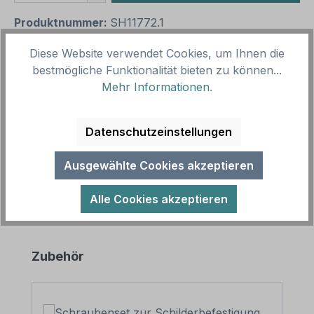
Produktnummer:
SH11772.1
Vorlagenummer:
HZ-R-01
Diese Website verwendet Cookies, um Ihnen die
bestmögliche Funktionalität bieten zu können...
Mehr Informationen
.
Beschreibung
Hochzeitsschild Wir trauen uns – mit goldenen
Ringen. Hochzeitsschilder runden den großen Tag
Datenschutzeinstellungen
des Brautpaares ab – als Hinwe…
Mehr
Ausgewählte Cookies akzeptieren
Alle Cookies akzeptieren
Produktgalerie überspringen
Zubehör