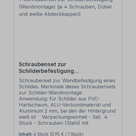
Schraubenset zur
Schilderbefestigung
(Wandmontage) (je 4 Schrauben,
Schraubenset zur Wandbefestigung eines
Dübel und weiße Abdeckkappen)
Schildes. Merkmale dieses Schraubensets
zur Schilder-Wandmontage:
Anwendung: für Schilder aus PVC-
Hartschaum, ALU-Verbundmaterial und
Aluminium 2 mm, bei den der Hintergrund
weiß ist Verpackungseinheit - Set: 4
Stück - Schrauben (Stahl) mit
Senkfrästaschenkopf mit
Inhalt:
4 Stück
(0,95 € / 1 Stück)
Kopflochbohrung (AW-Antrieb) 4 Stück