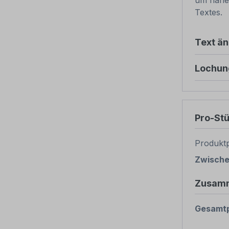
um nähe
Textes.
Text ä
Lochun
Pro-St
Produktp
Zwisch
Zusam
Gesamtp