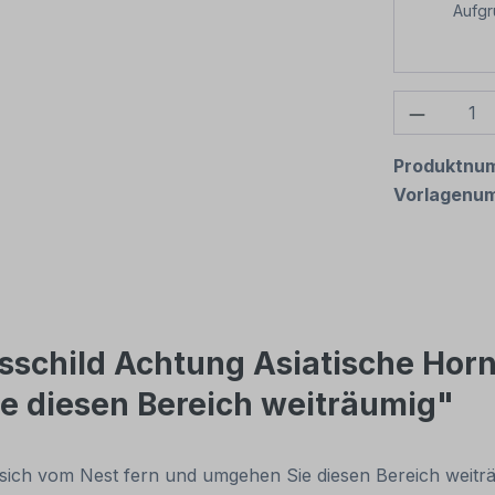
Aufg
Produkt
Produktnu
Vorlagenu
child Achtung Asiatische Hornis
e diesen Bereich weiträumig"
ie sich vom Nest fern und umgehen Sie diesen Bereich weit