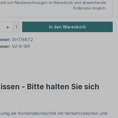
rund von Neuberechnungen im Warenkorb sind abweichende
Endpreise möglich.
 Anzahl: Gib den gewünschten Wert ein 
1
In den Warenkorb
mmer:
SH17687.2
mmer:
VZ-K-189
sen - Bitte halten Sie sich
räumig als Kombinationsschild mit Verkehrszeichen und