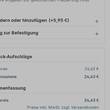
re Angaben zur gewünschten Platzierung Ihres
ndern oder hinzufügen
(+5,95 €)
g zur Befestigung
ück-Aufschläge
reis
24,63 €
ensumme
24,63 €
menfassung
reis
24,63 €
Preise inkl. MwSt. zzgl. Versandkosten