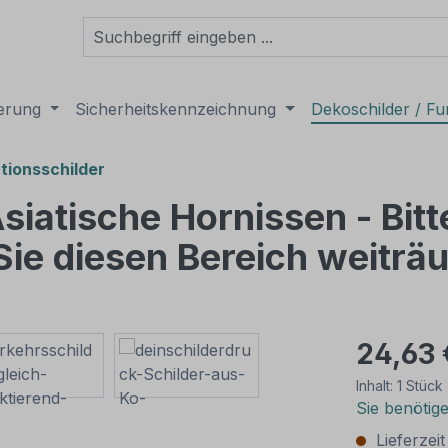
derung
Sicherheitskennzeichnung
Dekoschilder / Fu
tionsschilder
iatische Hornissen - Bitt
ie diesen Bereich weiträ
24,63 
Inhalt:
1 Stück
Sie benötig
Lieferzei