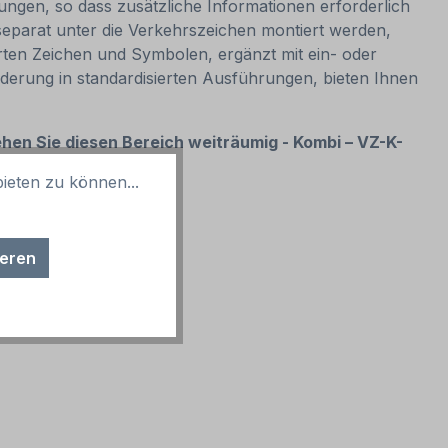
ungen, so dass zusätzliche Informationen erforderlich
separat unter die Verkehrszeichen montiert werden,
ten Zeichen und Symbolen, ergänzt mit ein- oder
lderung in standardisierten Ausführungen, bieten Ihnen
hen Sie diesen Bereich weiträumig - Kombi – VZ-K-
ieten zu können...
sind möglich
ieren