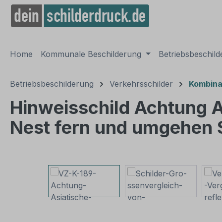
springen
Zur Hauptnavigation springen
Home
Kommunale Beschilderung
Betriebsbeschil
Betriebsbeschilderung
Verkehrsschilder
Kombina
Hinweisschild Achtung As
Nest fern und umgehen S
Bildergalerie überspringen