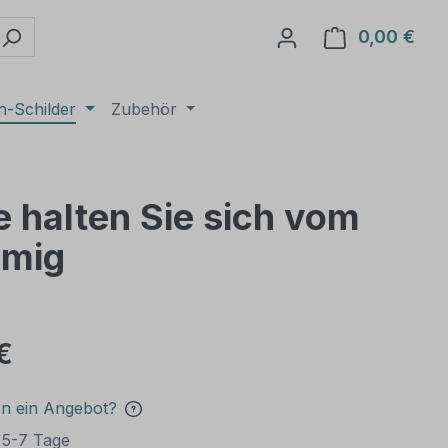
0,00 €
Ware
n-Schilder
Zubehör
e halten Sie sich vom
umig
€
en ein Angebot?
t 5-7 Tage