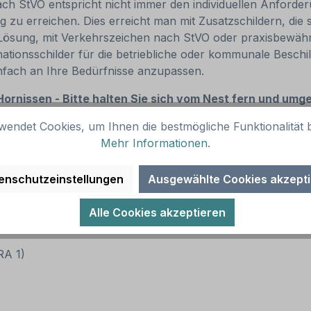
ch StVO entspricht nicht immer den individuellen Anforder
 zu erreichen. Dies erreicht man mit Zusatzschildern, die 
 Lösung, mit Verkehrszeichen nach StVO oder praxisbewähr
nationsschilder für die betriebliche oder kommunale Beschi
 einfach an Ihre Bedürfnisse anzupassen.
ornissen - Bitte halten Sie sich vom Nest fern und umge
wendet Cookies, um Ihnen die bestmögliche Funktionalität b
Mehr Informationen
.
r oder farbiger Text / Rahmen. Alternative Ausführungen 
enschutzeinstellungen
Ausgewählte Cookies akzept
Alle Cookies akzeptieren
(RA 1)