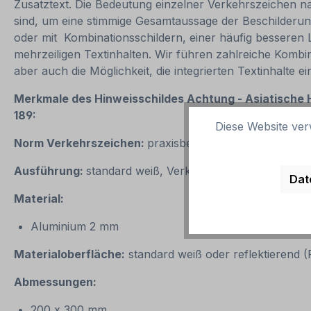
Zusatztext. Die Bedeutung einzelner Verkehrszeichen na
sind, um eine stimmige Gesamtaussage der Beschilderung
oder mit Kombinationsschildern, einer häufig besseren
mehrzeiligen Textinhalten. Wir führen zahlreiche Kombi
aber auch die Möglichkeit, die integrierten Textinhalte
Merkmale des Hinweisschildes Achtung - Asiatische H
189:
Diese Website ver
Norm Verkehrszeichen:
praxisbewährt
Ausführung:
standard weiß, Verkehrszeichen, schwarze
Dat
Material:
Aluminium 2 mm
Materialoberfläche:
standard weiß oder reflektierend 
Abmessungen:
200 x 300 mm