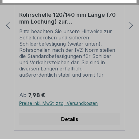
Rohrschelle 120/140 mm Länge (70
mm Lochung) zur
Schilderbefestigung
Bitte beachten Sie unsere Hinweise zur
Schellengrößen und sicheren
Schilderbefestigung (weiter unten).
Rohrschellen nach der IVZ-Norm stellen
die Standardbefestigungen für Schilder
und Verkehrszeichen dar. Sie sind in
diversen Längen erhältlich,
außerordentlich stabil und somit für
dauerhafte Befestigungen von
Aluminiumschildern bestens geeignet. Für
eine sichere Befestigung von Schildern mit
Regulärer Preis:
Ab
7,98 €
einer Höhe über 200 mm werden zwei
Preise inkl. MwSt. zzgl. Versandkosten
Rohrschellen benötigt. Merkmale dieser
Rohrschelle zur Schilderbefestigung:
Norm: nach IVZ Material: Stahl,
Details
feuerverzinkt Ausführung: zweiteilig zum
Verschrauben Schellenlänge: ca. 120
mm für Pfosten / Ø 60 mm ca. 140 mm