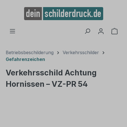
alt springen
Ware
Betriebsbeschilderung
Verkehrsschilder
Gefahrenzeichen
Verkehrsschild Achtung
Hornissen – VZ-PR 54
Bildergalerie überspringen