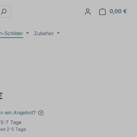
0,00 €
Ware
n-Schilder
Zubehör
€
en ein Angebot?
t 5-7 Tage
eit 2-5 Tage