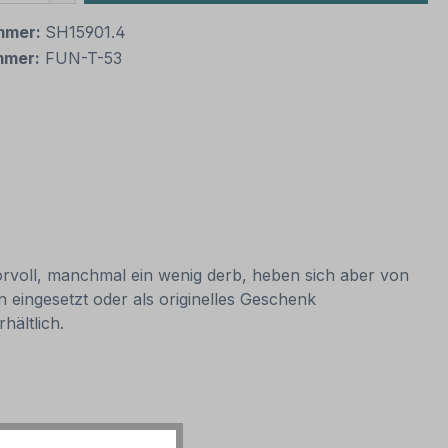
mmer:
SH15901.4
mmer:
FUN-T-53
morvoll, manchmal ein wenig derb, heben sich aber von
eingesetzt oder als originelles Geschenk
hältlich.