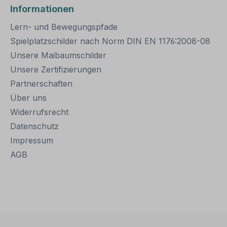
umschildern
Rohrkappe und
Informationen
geeignet. Für
Erdanker Bitte beachten
here Befestigung
Sie: Für einen sicheren
Lern- und Bewegungspfade
ldern mit einer
Stand muß der Pfosten
er 200
mindestens 50 cm tief im
Spielplatzschilder nach Norm DIN EN 1176:2008-08
den zwei
Erdreich einbetoniert
Unsere Maibaumschilder
ellen benötigt.
werden.
Unsere Zertifizierungen
e dieser
elle zur
Partnerschaften
befestigung:
Über uns
ach IVZ
: Stahl,
Widerrufsrecht
zinkt
Datenschutz
ng: zweiteilig
Impressum
rschrauben
länge: ca. 550
AGB
hung zur
befestigung: Loc
nd 500 mm
ungseinheiten: 1
lle, 2
en und 2
 zur Befestigung