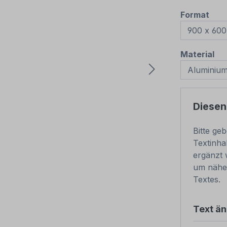
aus
Format
au
Material
Diesen
Bitte ge
Textinha
ergänzt 
um nähe
Textes.
Text ä