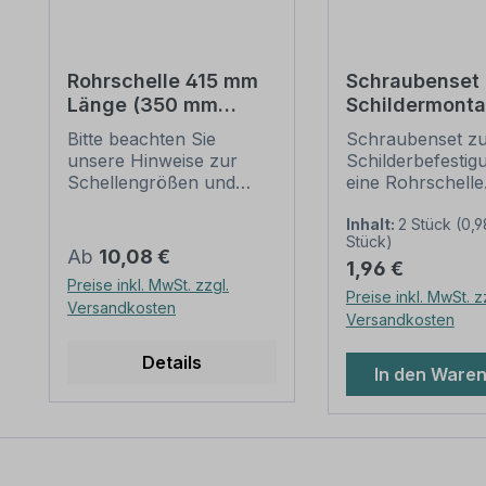
Rohrschelle 415 mm
Schraubenset 
Länge (350 mm
Schildermonta
Lochung) zur
1 Rohrschelle 
Bitte beachten Sie
Schraubenset z
Schilderbefestigung
6 Schrauben,
unsere Hinweise zur
Schilderbefestig
Unterlegschei
Schellengrößen und
eine Rohrschelle
Muttern)
sicheren
Merkmale dieses
Schilderbefestigung
Schraubensets z
Inhalt:
2 Stück
(0,9
Stück)
(weiter unten).
Schilderbefestig
Regulärer Preis:
Ab
10,08 €
Regulärer Preis:
1,96 €
Rohrschellen nach der
Ausführung: Stah
Preise inkl. MwSt. zzgl.
IVZ-Norm stellen die
feuerverzinkt
Preise inkl. MwSt. z
Versandkosten
Standardbefestigungen
Verpackungseinhe
Versandkosten
für Schilder und
Set: 2 Stück -
Verkehrszeichen dar. Sie
Kreuzschlitzsch
Details
In den Ware
sind in diversen Längen
M 6 x 16 2 Stück
erhältlich,
Muttern 2 Stück 
außerordentlich stabil
Unterlegscheiben Bit
und somit für dauerhafte
beachten Sie: Fü
Befestigungen von
sichere Befestig