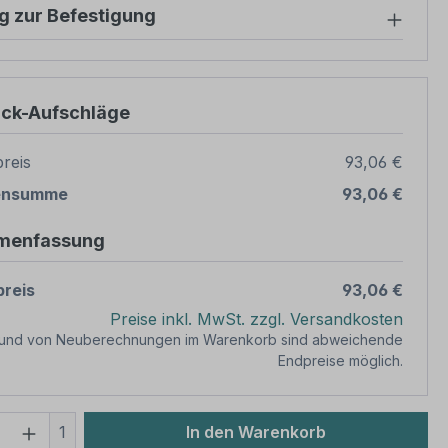
g zur Befestigung
ück-Aufschläge
reis
93,06 €
ensumme
93,06 €
menfassung
reis
93,06 €
Preise inkl. MwSt. zzgl. Versandkosten
rund von Neuberechnungen im Warenkorb sind abweichende
Endpreise möglich.
 Anzahl: Gib den gewünschten Wert ein 
1
In den Warenkorb