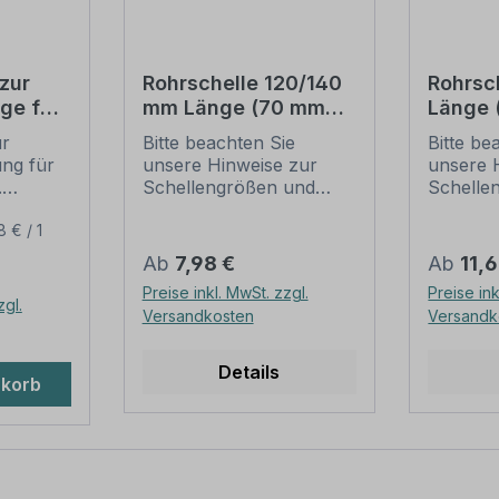
zur
Rohrschelle 120/140
Rohrsc
ge für
mm Länge (70 mm
Länge
(je 2 M
Lochung) zur
Lochun
ur
Bitte beachten Sie
Bitte be
Schilderbefestigung
Schild
ung für
unsere Hinweise zur
unsere 
ben,
.
Schellengrößen und
Schelle
sicheren
sichere
ur
Schilderbefestigung
Schilder
8 € / 1
ung:
(weiter unten).
(weiter 
Regulärer Preis:
Regulär
Ab
7,98 €
Ab
11,
l,
Rohrschellen nach der
Rohrsch
Preise inkl. MwSt. zzgl.
Preise ink
IVZ-Norm stellen die
IVZ-Norm
zgl.
Versandkosten
Versandk
it -
Standardbefestigungen
Standar
für Schilder und
für Schi
rauben
Verkehrszeichen dar. Sie
Verkehrs
Details
nkorb
 -
sind in diversen Längen
sind in 
-
erhältlich,
erhältlic
te
außerordentlich stabil
außerord
r eine
und somit für dauerhafte
und somi
ung von
Befestigungen von
Befesti