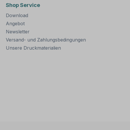
ner Höhe
Aluminiumschildern
Alumini
Shop Service
rden
bestens geeignet. Für
bestens 
en und
eine sichere Befestigung
eine sic
Download
von Schildern mit einer
von Schi
Höhe über 200
Höhe üb
Angebot
mm werden zwei
mm wer
Newsletter
Rohrschellen benötigt.
Rohrsch
Versand- und Zahlungsbedingungen
Merkmale dieser
Merkmal
Rohrschelle zur
Rohrsch
Unsere Druckmaterialien
Schilderbefestigung:
Schilder
Norm: nach IVZ
Norm: n
Material: Stahl,
Material
feuerverzinkt
feuerver
Ausführung: zweiteilig
Ausführu
zum Verschrauben
zum Ve
Schellenlänge: ca. 120
Schellen
mm für Pfosten / Ø 60
mm Loc
mm ca. 140 mm für
Schilder
Pfosten / Ø 76 mm
habsta
Lochung zur
Verpack
Schilderbefestigung: Loc
Rohrsche
habstand 70 mm
Schraub
Verpackungseinheiten: 1
Muttern