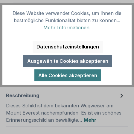
Gesamtpreis
31,89 €
Diese Website verwendet Cookies, um Ihnen die
Preise inkl. MwSt. zzgl. Versandkosten
bestmögliche Funktionalität bieten zu können...
Aufgrund von Neuberechnungen im Warenkorb sind
Mehr Informationen
.
abweichende Endpreise möglich.
Datenschutzeinstellungen
Produkt Anzahl: Gib den gewünschten We
1
In den Warenkorb
Ausgewählte Cookies akzeptieren
Produktnummer:
SH15972.2
Alle Cookies akzeptieren
Vorlagenummer:
VIN-1662
Beschreibung
Dieses Schild ist dem bekannten Wegweiser am
Mount Everest nachempfunden. Es ist ein schönes
Erinnerungsschild an bewältigte…
Mehr