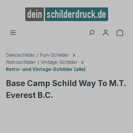
alt springen
Ware
Dekoschilder / Fun-Schilder
Retroschilder / Vintage-Schilder
Retro- und Vintage-Schilder (alle)
Base Camp Schild Way To M.T.
Everest B.C.
Bildergalerie überspringen