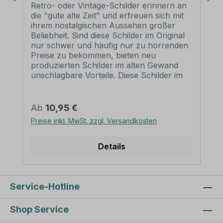
Religion - Glaube
Retro- oder Vintage-Schilder erinnern an
die "gute alte Zeit" und erfreuen sich mit
ihrem nostalgischen Aussehen großer
Beliebheit. Sind diese Schilder im Original
nur schwer und häufig nur zu horrenden
Preise zu bekommen, bieten neu
produzierten Schilder im alten Gewand
unschlagbare Vorteile. Diese Schilder im
Retro- oder Vintage-Look sind in
zahlreichen Ausführungen erhältlich, mit
Motiven oder nur Textinhalten, die je nach
Regulärer Preis:
Ab
10,95 €
Artikel individuallisiert werden können. Die
Preise inkl. MwSt. zzgl. Versandkosten
Patina (Kratzer und Beschädigungen) ist
nicht echt, sondern nur aufgedruckt,
dennoch wirken diese Schilder alt, so als
Details
wären sie vor Jahrzehnten produziert
worden. Unsere hochwertigen Retro- und
Vintage-Schilder werden aus 2 mm
Hartaluminium gefertigt, sie sind wetterfest
Service-Hotline
und in vielen Größen erhältlich.
Verschenken Sie diese dekorativen
Shop Service
Schilder als Standardartikel oder mit