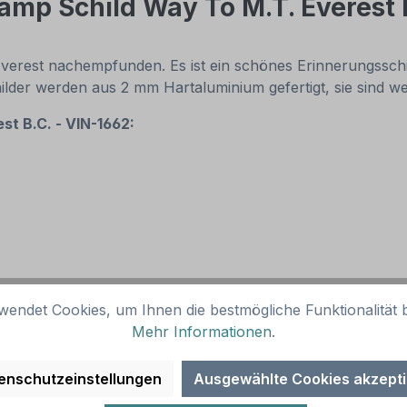
mp Schild Way To M.T. Everest 
verest nachempfunden. Es ist ein schönes Erinnerungsschi
der werden aus 2 mm Hartaluminium gefertigt, sie sind wet
st B.C. - VIN-1662:
wendet Cookies, um Ihnen die bestmögliche Funktionalität b
Mehr Informationen
.
enschutzeinstellungen
Ausgewählte Cookies akzept