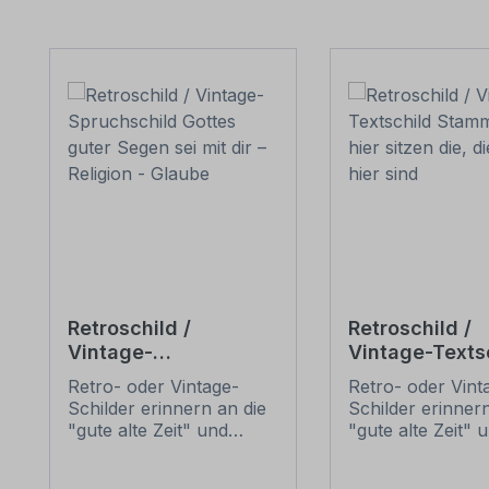
Produktgalerie überspringen
Retroschild /
Retroschild /
Vintage-
Vintage-Texts
Spruchschild Gottes
Stammtisch - 
Retro- oder Vintage-
Retro- oder Vint
guter Segen sei mit
sitzen die, di
Schilder erinnern an die
Schilder erinnern
dir – Religion -
hier sind
"gute alte Zeit" und
"gute alte Zeit" 
Glaube
erfreuen sich mit ihrem
erfreuen sich mi
nostalgischen Aussehen
nostalgischen A