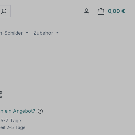
0,00 €
Ware
n-Schilder
Zubehör
€
en ein Angebot?
t 5-7 Tage
eit 2-5 Tage