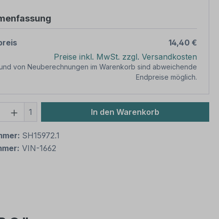
menfassung
reis
14,40 €
Preise inkl. MwSt. zzgl. Versandkosten
rund von Neuberechnungen im Warenkorb sind abweichende
Endpreise möglich.
 Anzahl: Gib den gewünschten Wert ein 
1
In den Warenkorb
mmer:
SH15972.1
mmer:
VIN-1662