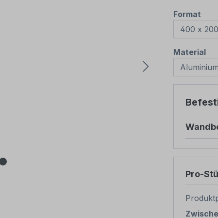
aus
Format
au
Material
Befest
Wandbe
Pro-St
Produktp
Zwisch