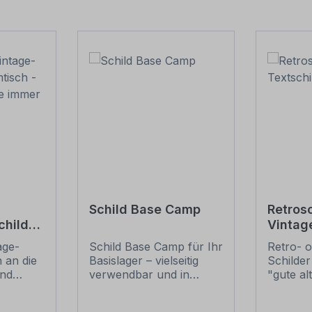
Schild Base Camp
Retrosc
child
Vintag
hier
Stammt
age-
Schild Base Camp für Ihr
Retro- o
e immer
 an die
Basislager – vielseitig
Schilder
und
verwendbar und in
"gute al
t ihrem
zahlreichen Größen
erfreuen
ussehen
erhältlich. Dieses Schild
nostalg