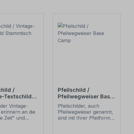
hild /
Pfeilschild /
e-Textschild
Pfeilwegweiser Base
isch
Camp
der Vintage-
Pfeilschilder, auch
 erinnern an die
Pfeilwegweiser genannt,
te Zeit" und
sind mit Ihrer Pfeilform
 sich mit ihrem
eine bewährte
ischen Aussehen
Orientierungshilfe und