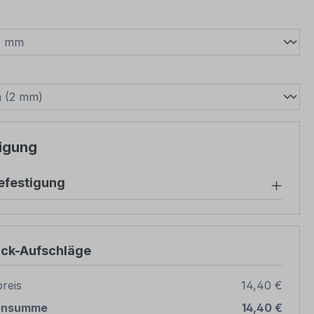
wählen
swählen
igung
festigung
ück-Aufschläge
reis
14,40 €
ensumme
14,40 €