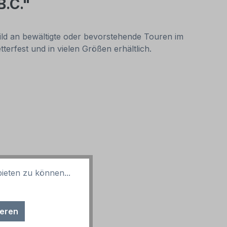
B.C."
ld an bewältigte oder bevorstehende Touren im
terfest und in vielen Größen erhältlich.
ieten zu können...
ieren