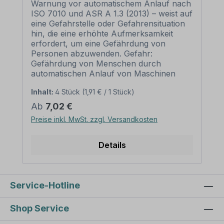
Warnung vor automatischem Anlauf nach
ISO 7010 und ASR A 1.3 (2013) – weist auf
eine Gefahrstelle oder Gefahrensituation
hin, die eine erhöhte Aufmerksamkeit
erfordert, um eine Gefährdung von
Personen abzuwenden. Gefahr:
Gefährdung von Menschen durch
automatischen Anlauf von Maschinen
oder Anlagen, z.B. Walz- und
Inhalt:
4 Stück
(1,91 € / 1 Stück)
Schreddermaschinen. Merkmale
des Warnzeichens Warnung vor
Regulärer Preis:
Ab
7,02 €
automatischem Anlauf – ISO 7010 - W018:
Preise inkl. MwSt. zzgl. Versandkosten
Ausführung: Grundfarbe gelb, Rand und
Symbol schwarz Norm: nach ISO 7010
und ASR A 1.3 (2013) Material:
Details
Selbstklebende Folie PVC - Hartschaum
3 mm Aluminium 2 mm
Abmessungen: (nicht in allen Materialien
verfügbar) 100 mm Seitenlänge –
Service-Hotline
Erkennungsweite bis 3 m 200 mm
Seitenlänge – Erkennungsweite bis 6 m
Shop Service
300 mm Seitenlänge –
Erkennungsweite bis 9 m 400 mm