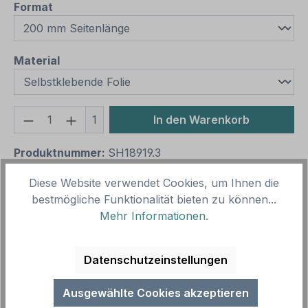
auswählen
Format
auswählen
Material
Produkt Anzahl: Gib den gewünschten We
1
In den Warenkorb
Produktnummer:
SH18919.3
Vorlagenummer:
ISO 7010 - W068
Diese Website verwendet Cookies, um Ihnen die
bestmögliche Funktionalität bieten zu können...
Mehr Informationen
.
Beschreibung
Warnung vor ins Wasser fallen beim Betreten oder
Verlassen einer schwimmenden Fläche – nach ISO
Datenschutzeinstellungen
7010 und ASR A 1.3 (2013) –…
Mehr
Ausgewählte Cookies akzeptieren