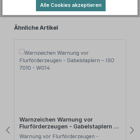
Alle Cookies akzeptieren
Produktgalerie überspringen
Ähnliche Artikel
Warnzeichen Warnung vor
Flurförderzeugen - Gabelstaplern –
ISO 7010 - W014
Warnung vor Flurförderzeugen -