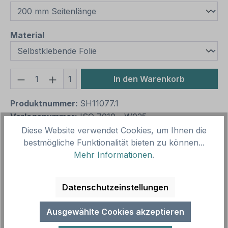
auswählen
Material
Produkt Anzahl: Gib den gewünschten We
1
In den Warenkorb
Produktnummer:
SH11077.1
Vorlagenummer:
ISO 7010 - W025
Diese Website verwendet Cookies, um Ihnen die
bestmögliche Funktionalität bieten zu können...
Beschreibung
Mehr Informationen
.
Warnung vor gegenläufigen Rollen nach ISO 7010
und ASR A 1.3 (2013) – weist auf eine Gefahrstelle
Datenschutzeinstellungen
oder Gefahrensituation hin…
Mehr
Ausgewählte Cookies akzeptieren