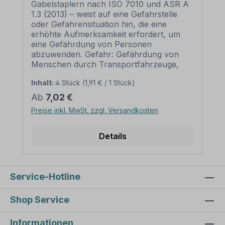
Gabelstaplern nach ISO 7010 und ASR A
1.3 (2013) – weist auf eine Gefahrstelle
oder Gefahrensituation hin, die eine
erhöhte Aufmerksamkeit erfordert, um
eine Gefährdung von Personen
abzuwenden. Gefahr: Gefährdung von
Menschen durch Transportfahrzeuge,
z.B. Gabelstapler. Merkmale
Inhalt:
4 Stück
(1,91 € / 1 Stück)
des Warnzeichens Warnung vor
Flurförderzeugen - Gabelstaplern – ISO
Regulärer Preis:
Ab
7,02 €
7010 - W014: Ausführung: Grundfarbe
Preise inkl. MwSt. zzgl. Versandkosten
gelb, Rand und Symbol schwarz
Norm: nach ISO 7010 und ASR A 1.3
(2013) Material: Selbstklebende Folie
Details
PVC - Hartschaum 3 mm Aluminium 2
mm Abmessungen: (nicht in allen
Materialien verfügbar) 100 mm
Seitenlänge – Erkennungsweite bis 3 m
Service-Hotline
200 mm Seitenlänge –
Erkennungsweite bis 6 m 300 mm
Shop Service
Seitenlänge – Erkennungsweite bis 9 m
400 mm Seitenlänge –
Informationen