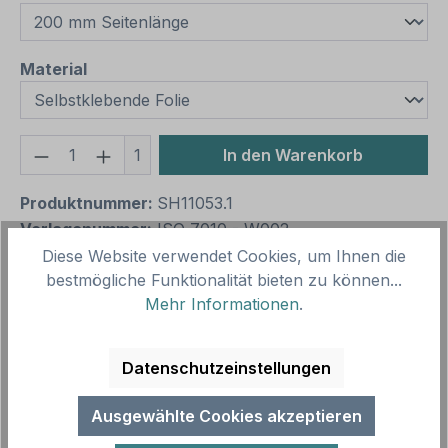
auswählen
Material
Produkt Anzahl: Gib den gewünschten We
1
In den Warenkorb
Produktnummer:
SH11053.1
Vorlagenummer:
ISO 7010 - W002
Diese Website verwendet Cookies, um Ihnen die
bestmögliche Funktionalität bieten zu können...
Beschreibung
Mehr Informationen
.
Warnung vor explosionsgefährlichen Stoffen nach
ISO 7010 und ASR A 1.3 (2013) – weist auf eine
Datenschutzeinstellungen
Gefahrstelle oder Gefahrensit…
Mehr
Ausgewählte Cookies akzeptieren