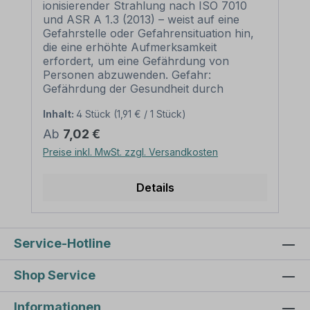
W003
ionisierender Strahlung nach ISO 7010
und ASR A 1.3 (2013) – weist auf eine
Gefahrstelle oder Gefahrensituation hin,
die eine erhöhte Aufmerksamkeit
erfordert, um eine Gefährdung von
Personen abzuwenden. Gefahr:
Gefährdung der Gesundheit durch
gefährliche Strahlungsquellen.
Inhalt:
4 Stück
(1,91 € / 1 Stück)
Merkmale des Warnzeichens Warnung
vor radioaktiven Stoffen oder
Regulärer Preis:
Ab
7,02 €
ionisierender Strahlung – ISO 7010 -
Preise inkl. MwSt. zzgl. Versandkosten
W003: Ausführung: Grundfarbe gelb,
Rand und Symbol schwarz Norm: nach
ISO 7010 und ASR A 1.3 (2013) Material:
Details
Selbstklebende Folie PVC - Hartschaum
3 mm Aluminium 2 mm
Abmessungen: (nicht in allen Materialien
verfügbar) 100 mm Seitenlänge –
Service-Hotline
Erkennungsweite bis 3 m 200 mm
Seitenlänge – Erkennungsweite bis 6 m
Shop Service
300 mm Seitenlänge –
Erkennungsweite bis 9 m 400 mm
Informationen