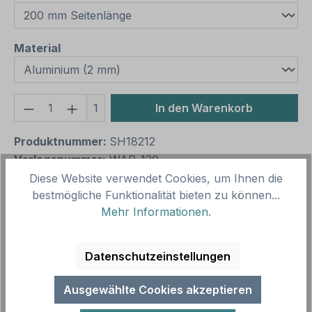
auswählen
Material
Produkt Anzahl: Gib den gewünschten We
1
In den Warenkorb
Produktnummer:
SH18212
Vorlagenummer:
WAR-120
Diese Website verwendet Cookies, um Ihnen die
bestmögliche Funktionalität bieten zu können...
Beschreibung
Mehr Informationen
.
Warnzeichen Warnung vor elektrischer Oberleitung
- Hochspannung – praxisbewährtes
Datenschutzeinstellungen
Zeichen. Warnzeichen sind Sicherheitszeich…
Mehr
Ausgewählte Cookies akzeptieren