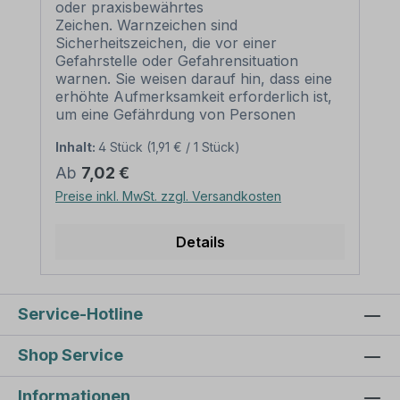
oder praxisbewährtes
Zeichen. Warnzeichen sind
Sicherheitszeichen, die vor einer
Gefahrstelle oder Gefahrensituation
warnen. Sie weisen darauf hin, dass eine
erhöhte Aufmerksamkeit erforderlich ist,
um eine Gefährdung von Personen
abzuwenden. Merkmale
Inhalt:
4 Stück
(1,91 € / 1 Stück)
des Warnzeichens Cadmium - Cd – WAR-
03: Ausführung: Grundfarbe gelb, Rand
Regulärer Preis:
Ab
7,02 €
und Symbol schwarz Norm: älter oder
Preise inkl. MwSt. zzgl. Versandkosten
praxisbewährt Material: Selbstklebende
Folie PVC - Hartschaum 3 mm
Aluminium 2 mm Abmessungen: (nicht in
Details
allen Materialien verfügbar) 100 mm
Seitenlänge – Erkennungsweite bis 3 m
200 mm Seitenlänge –
Erkennungsweite bis 6 m 300 mm
Service-Hotline
Seitenlänge – Erkennungsweite bis 9 m
400 mm Seitenlänge –
Shop Service
Erkennungsweite bis 12 m 500 mm –
Erkennungsweite bis 15 m
Informationen