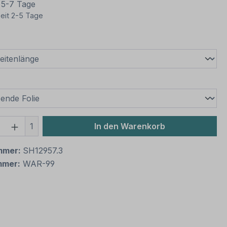
t 5-7 Tage
eit 2-5 Tage
wählen
swählen
 Anzahl: Gib den gewünschten Wert ein 
1
In den Warenkorb
mmer:
SH12957.3
mmer:
WAR-99