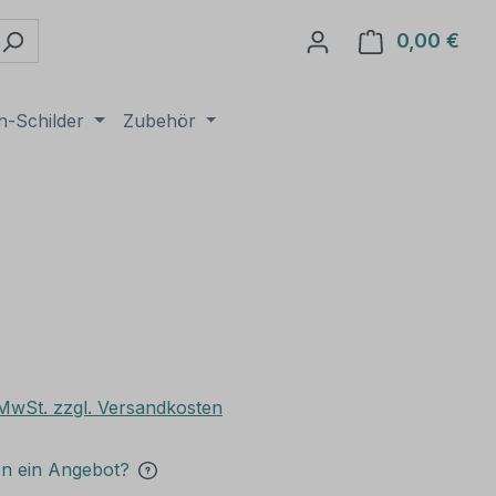
0,00 €
Ware
n-Schilder
Zubehör
. MwSt. zzgl. Versandkosten
en ein Angebot?