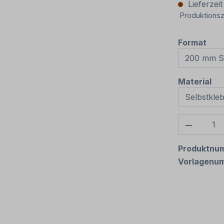
Lieferzei
Produktionsz
aus
Format
au
Material
Produkt
Produktnu
Vorlagenu