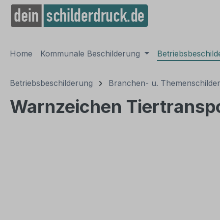
springen
Zur Hauptnavigation springen
Home
Kommunale Beschilderung
Betriebsbeschil
Betriebsbeschilderung
Branchen- u. Themenschilde
Warnzeichen Tiertransp
Bildergalerie überspringen