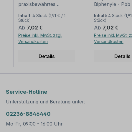
praxisbewährtes
Biphenyle - Pbb 
Zeichen. Warnzeichen
Norm oder
sind Sicherheitszeichen,
praxisbewährtes
Inhalt:
4 Stück
(1,91 € / 1
Inhalt:
4 Stück
(1,91
Stück)
Stück)
die vor einer Gefahrstelle
Zeichen. Warnze
Regulärer Preis:
Regulärer Preis:
Ab
7,02 €
Ab
7,02 €
oder Gefahrensituation
sind Sicherheits
warnen. Sie weisen
die vor einer Gef
Preise inkl. MwSt. zzgl.
Preise inkl. MwSt. z
darauf hin, dass eine
oder Gefahrensit
Versandkosten
Versandkosten
erhöhte Aufmerksamkeit
warnen. Sie wei
erforderlich ist, um eine
darauf hin, dass 
Details
Details
Gefährdung von
erhöhte Aufmerk
Personen abzuwenden.
erforderlich ist,
Merkmale
Gefährdung von
des Warnzeichens Cadmi
Personen abzu
um - Cd – WAR-03:
Merkmale
Ausführung: Grundfarbe
des Warnzeichen
Service-Hotline
gelb, Rand und Symbol
romierte Bipheny
schwarz Norm: älter
Pbb – WAR-07:
Unterstützung und Beratung unter:
oder praxisbewährt
Ausführung: Gr
Material: Selbstklebende
gelb, Rand und 
02236-8846440
Folie PVC -
schwarz Norm: ä
Hartschaum 3 mm
oder praxisbewä
Mo-Fr, 09:00 - 16:00 Uhr
Aluminium 2 mm
Material: Selbstklebende