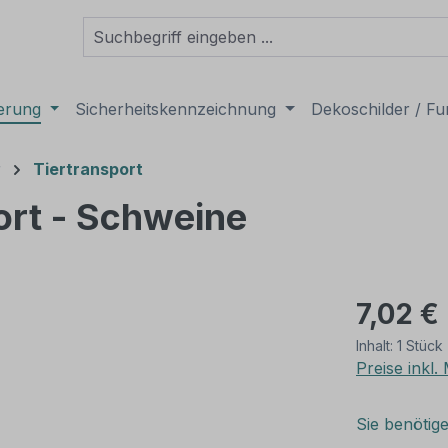
derung
Sicherheitskennzeichnung
Dekoschilder / Fu
r
Tiertransport
ort - Schweine
7,02 €
Inhalt:
1 Stück
Preise inkl
Sie benötig