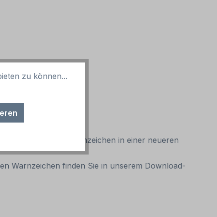
ieten zu können...
ieren
 Existiert dieses Warnzeichen in einer neueren
aren Warnzeichen finden Sie in unserem Download-