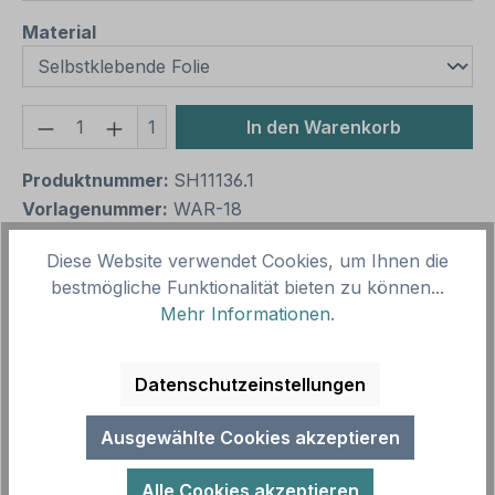
auswählen
Material
Produkt Anzahl: Gib den gewünschten We
1
In den Warenkorb
Produktnummer:
SH11136.1
Vorlagenummer:
WAR-18
Diese Website verwendet Cookies, um Ihnen die
Beschreibung
bestmögliche Funktionalität bieten zu können...
Mehr Informationen
.
Warnzeichen Warnung vor Bandeinzug – ältere
Norm oder praxisbewährtes Zeichen. Warnzeichen
sind Sicherheitszeichen, die vor…
Mehr
Datenschutzeinstellungen
Ausgewählte Cookies akzeptieren
Alle Cookies akzeptieren