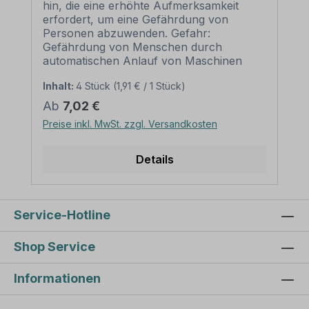
hin, die eine erhöhte Aufmerksamkeit
erfordert, um eine Gefährdung von
Personen abzuwenden. Gefahr:
Gefährdung von Menschen durch
automatischen Anlauf von Maschinen
oder Anlagen, z.B. Walz- und
Inhalt:
4 Stück
(1,91 € / 1 Stück)
Schreddermaschinen. Merkmale
des Warnzeichens Warnung vor
Regulärer Preis:
Ab
7,02 €
automatischem Anlauf – ISO 7010 - W018:
Preise inkl. MwSt. zzgl. Versandkosten
Ausführung: Grundfarbe gelb, Rand und
Symbol schwarz Norm: nach ISO 7010
und ASR A 1.3 (2013) Material:
Details
Selbstklebende Folie PVC - Hartschaum
3 mm Aluminium 2 mm
Abmessungen: (nicht in allen Materialien
verfügbar) 100 mm Seitenlänge –
Service-Hotline
Erkennungsweite bis 3 m 200 mm
Seitenlänge – Erkennungsweite bis 6 m
Shop Service
300 mm Seitenlänge –
Erkennungsweite bis 9 m 400 mm
Informationen
Seitenlänge – Erkennungsweite bis 12 m
500 mm – Erkennungsweite bis 15 m