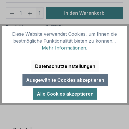
Produkt Anzahl: Gib den gewünschten We
1
In den Warenkorb
Produktnummer:
SH11306
Diese Website verwendet Cookies, um Ihnen die
Vorlagenummer:
WAR-K-06
bestmögliche Funktionalität bieten zu können...
Mehr Informationen
.
Beschreibung
Warnschild Achtung Asbest -
Datenschutzeinstellungen
Sicherheitsvorschriften beachten als
Kombinationsschild mit Symbol und Zusatztext.
Ausgewählte Cookies akzeptieren
Kombinationss…
Mehr
Alle Cookies akzeptieren