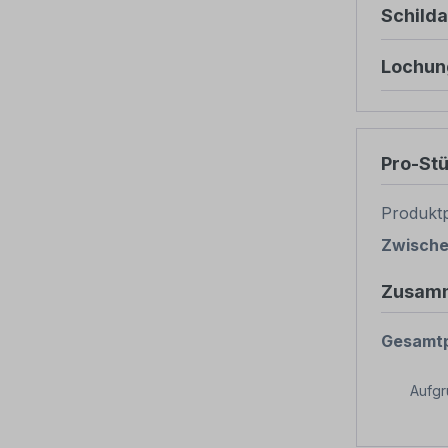
Schild
Lochun
Pro-St
Produktp
Zwisch
Zusam
Gesamtp
Aufg