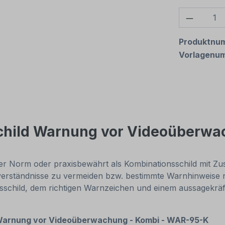
Produkt
Produktnu
Vorlagenu
child Warnung vor Videoüberwa
 Norm oder praxisbewährt als Kombinationsschild mit Zus
erständnisse zu vermeiden bzw. bestimmte Warnhinweise n
nsschild, dem richtigen Warnzeichen und einem aussagekräft
Warnung vor Videoüberwachung - Kombi - WAR-95-K