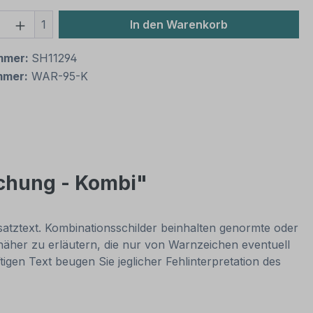
 Anzahl: Gib den gewünschten Wert ein 
1
In den Warenkorb
mmer:
SH11294
mmer:
WAR-95-K
chung - Kombi"
atztext. Kombinationsschilder beinhalten genormte oder
äher zu erläutern, die nur von Warnzeichen eventuell
igen Text beugen Sie jeglicher Fehlinterpretation des