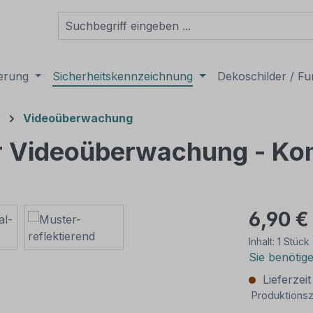
derung
Sicherheitskennzeichnung
Dekoschilder / Fu
r
Videoüberwachung
 Videoüberwachung - Ko
6,90 €
Inhalt:
1 Stück
Sie benötig
Lieferzei
Produktionsz