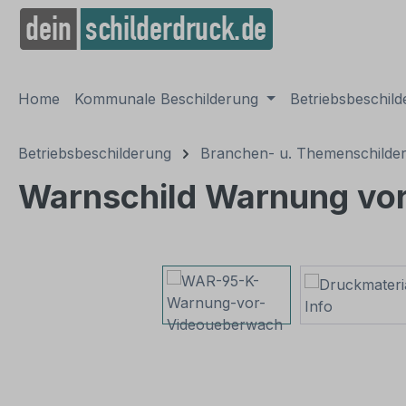
springen
Zur Hauptnavigation springen
Home
Kommunale Beschilderung
Betriebsbeschil
Betriebsbeschilderung
Branchen- u. Themenschilde
Warnschild Warnung vor
Bildergalerie überspringen