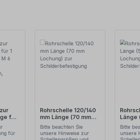
zur
Rohrschelle 120/140
Rohrsc
ge für
mm Länge (70 mm
Länge
(je 2 M
Lochung) zur
Lochun
ur
Bitte beachten Sie
Bitte be
Schilderbefestigung
Schild
ung für
unsere Hinweise zur
unsere 
ben,
.
Schellengrößen und
Schelle