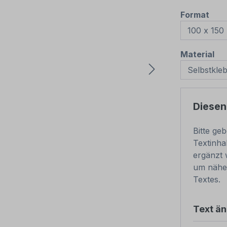
aus
Format
au
Material
Diesen
Bitte ge
Textinha
ergänzt 
um näher
Textes.
Text ä