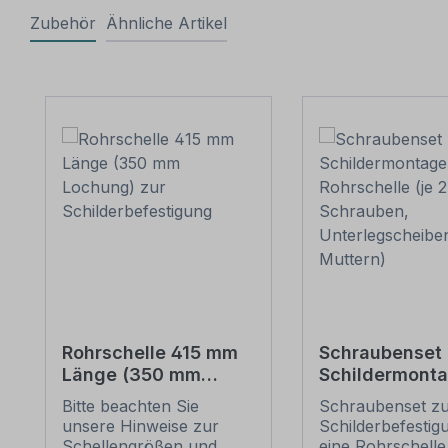
Zubehör
Ähnliche Artikel
Produktgalerie überspringen
Rohrschelle 415 mm
Schraubenset 
Länge (350 mm
Schildermonta
Lochung) zur
1 Rohrschelle 
Bitte beachten Sie
Schraubenset z
Schilderbefestigung
6 Schrauben,
unsere Hinweise zur
Schilderbefestig
Unterlegschei
Schellengrößen und
eine Rohrschelle