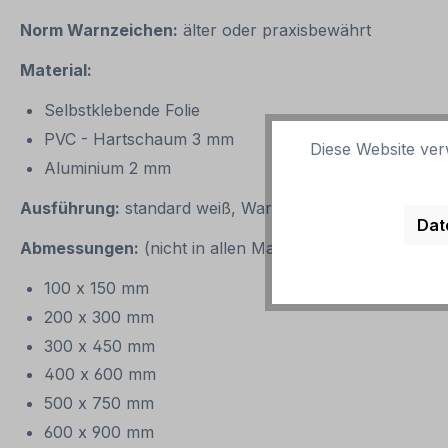
Norm Warnzeichen:
älter oder praxisbewährt
Material:
Selbstklebende Folie
PVC - Hartschaum 3 mm
Diese Website ver
Aluminium 2 mm
Ausführung:
standard weiß, Warnzeichen: Grundfarbe 
Dat
Abmessungen:
(nicht in allen Materialien verfügbar)
100 x 150 mm
200 x 300 mm
300 x 450 mm
400 x 600 mm
500 x 750 mm
600 x 900 mm