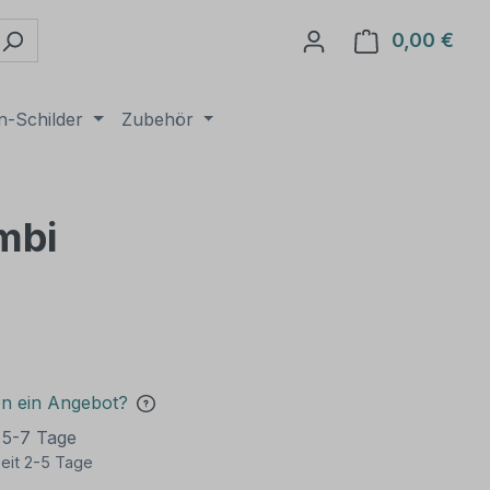
0,00 €
Ware
n-Schilder
Zubehör
mbi
en ein Angebot?
t 5-7 Tage
eit 2-5 Tage