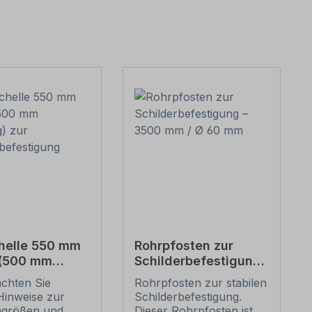
helle 550 mm
Rohrpfosten zur
 (500 mm
Schilderbefestigung
g) zur
– 3500 mm / Ø 60
achten Sie
Rohrpfosten zur stabilen
erbefestigung
mm
Hinweise zur
Schilderbefestigung.
ngrößen und
Dieser Rohrpfosten ist