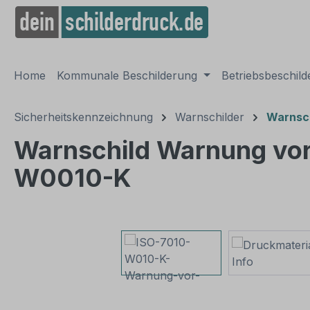
springen
Zur Hauptnavigation springen
Home
Kommunale Beschilderung
Betriebsbeschil
Sicherheitskennzeichnung
Warnschilder
Warnsch
Warnschild Warnung vor 
W0010-K
Bildergalerie überspringen