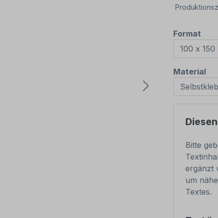
Produktionsz
aus
Format
au
Material
Diesen
Bitte ge
Textinha
ergänzt 
um näher
Textes.