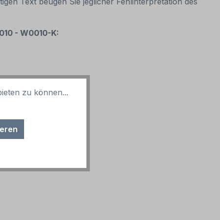
igen Text beugen Sie jeglicher Fehlinterpretation des
7010 - W0010-K:
ieten zu können...
ieren
 sind möglich.