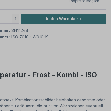
Endpreise möglich.
 Anzahl: Gib den gewünschten Wert ein 
1
In den Warenkorb
mmer:
SH11248
mmer:
ISO 7010 - W010-K
ratur - Frost - Kombi - ISO
atztext. Kombinationsschilder beinhalten genormte oder
äher zu erläutern, die nur von Warnzeichen eventuell