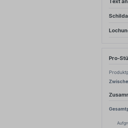
Text ä
Schild
Lochun
Pro-St
Produktp
Zwisch
Zusam
Gesamtp
Aufg