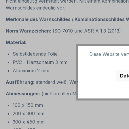
nicht eindeutig vermittelt werden. Mit einem Kombinatio
Warnschildes eindeutig vor.
Merkmale des Warnschildes / Kombinationsschildes Wa
Norm Warnzeichen:
ISO 7010 und ASR A 1.3 (2013)
Material:
Selbstklebende Folie
Diese Website ver
PVC - Hartschaum 3 mm
Aluminium 2 mm
Dat
Ausführung:
standard weiß, Warnzeichen: Grundfarbe 
Abmessungen:
(nicht in allen Materialien verfügbar)
100 x 150 mm
200 x 300 mm
300 x 450 mm