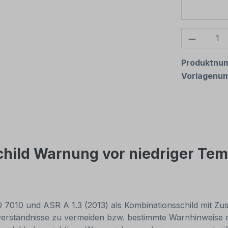
Produkt
Produktnu
Vorlagenu
ild Warnung vor niedriger Tempe
7010 und ASR A 1.3 (2013) als Kombinationsschild mit Zus
erständnisse zu vermeiden bzw. bestimmte Warnhinweise n