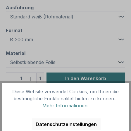
auswählen
Ausführung
auswählen
Format
auswählen
Material
Produkt Anzahl: Gib den gewünschten We
1
In den Warenkorb
Diese Website verwendet Cookies, um Ihnen die
Produktnummer:
SH10666.1
bestmögliche Funktionalität bieten zu können...
Vorlagenummer:
ISO 7010 - P017
Mehr Informationen
.
Beschreibung
Datenschutzeinstellungen
Verbotszeichen Schieben verboten nach ISO 7010