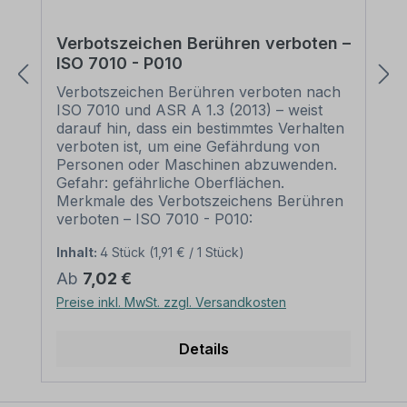
Verbotszeichen Berühren verboten –
ISO 7010 - P010
Verbotszeichen Berühren verboten nach
ISO 7010 und ASR A 1.3 (2013) – weist
darauf hin, dass ein bestimmtes Verhalten
verboten ist, um eine Gefährdung von
Personen oder Maschinen abzuwenden.
Gefahr: gefährliche Oberflächen.
Merkmale des Verbotszeichens Berühren
verboten – ISO 7010 - P010:
Ausführung: Grundfarbe weiß, Rand und
Inhalt:
4 Stück
(1,91 € / 1 Stück)
Querbalken rot, Symbol schwarz
Norm: nach ISO 7010 und ASR A 1.3
Regulärer Preis:
Ab
7,02 €
(2013) Material: Selbstklebende Folie
Preise inkl. MwSt. zzgl. Versandkosten
PVC - Hartschaum 3 mm Aluminium 2
mm Abmessungen: (nicht in allen
Materialien verfügbar) Ø 100 mm –
Details
Erkennungsweite bis 4 m Ø 200 mm –
Erkennungsweite bis 8 m Ø 300 mm –
Erkennungsweite bis 12 m Ø 400 mm –