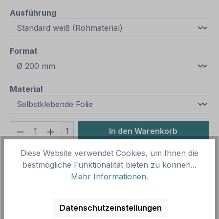
auswählen
Ausführung
auswählen
Format
auswählen
Material
Produkt Anzahl: Gib den gewünschten We
1
In den Warenkorb
Diese Website verwendet Cookies, um Ihnen die
Produktnummer:
SH10650.1
bestmögliche Funktionalität bieten zu können...
Vorlagenummer:
ISO 7010 - P002
Mehr Informationen
.
Beschreibung
Datenschutzeinstellungen
Verbotsschild Verbotszeichen verboten nach ISO