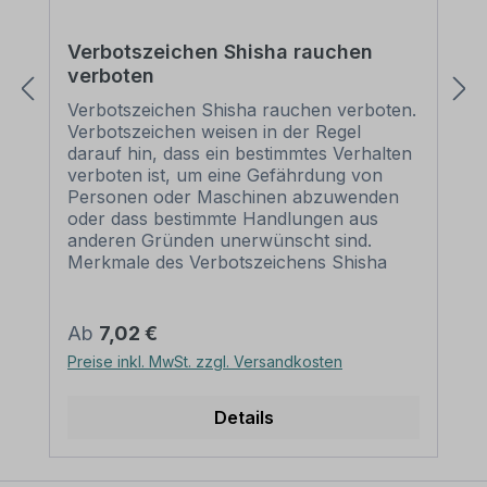
Verbotszeichen Shisha rauchen
verboten
Verbotszeichen Shisha rauchen verboten.
Verbotszeichen weisen in der Regel
darauf hin, dass ein bestimmtes Verhalten
verboten ist, um eine Gefährdung von
Personen oder Maschinen abzuwenden
oder dass bestimmte Handlungen aus
anderen Gründen unerwünscht sind.
Merkmale des Verbotszeichens Shisha
rauchen verboten – VBT-223:
Ausführung: Grundfarbe weiß,
Querbalken rot, Symbol schwarz
Regulärer Preis:
Ab
7,02 €
Norm: praxisbewährt Material:
Preise inkl. MwSt. zzgl. Versandkosten
Selbstklebende Folie Aluminium 2 mm
Abmessungen: (nicht in allen Materialien
verfügbar) Ø 100 mm – Erkennungsweite
Details
bis 4 m Ø 200 mm – Erkennungsweite bis
8 m Ø 300 mm – Erkennungsweite bis 12
m Ø 400 mm – Erkennungsweite bis 16