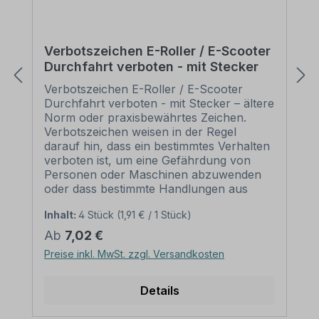
Verbotszeichen E-Roller / E-Scooter
Durchfahrt verboten - mit Stecker
Verbotszeichen E-Roller / E-Scooter
Durchfahrt verboten - mit Stecker – ältere
Norm oder praxisbewährtes Zeichen.
Verbotszeichen weisen in der Regel
darauf hin, dass ein bestimmtes Verhalten
verboten ist, um eine Gefährdung von
Personen oder Maschinen abzuwenden
oder dass bestimmte Handlungen aus
anderen Gründen unerwünscht sind.
Inhalt:
4 Stück
(1,91 € / 1 Stück)
Merkmale des Verbotszeichens E-Roller /
E-Scooter Durchfahrt verboten - mit
Regulärer Preis:
Ab
7,02 €
Stecker: Ausführung: Grundfarbe weiß,
Preise inkl. MwSt. zzgl. Versandkosten
Rand und Querbalken rot, Symbol
schwarz Norm: älter oder praxisbewährt
Material: Selbstklebende Folie PVC -
Details
Hartschaum 3 mm Aluminium 2 mm
Abmessungen: (nicht in allen Materialien