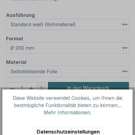
auswählen
Ausführung
auswählen
Format
auswählen
Material
Produkt Anzahl: Gib den gewünschten We
1
In den Warenkorb
Diese Website verwendet Cookies, um Ihnen die
Produktnummer:
SH11035.1
bestmögliche Funktionalität bieten zu können...
Vorlagenummer:
VBT-65
Mehr Informationen
.
Beschreibung
Datenschutzeinstellungen