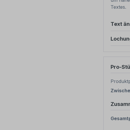
um nähe
Textes.
Text ä
Lochun
Pro-St
Produktp
Zwisch
Zusam
Gesamtp