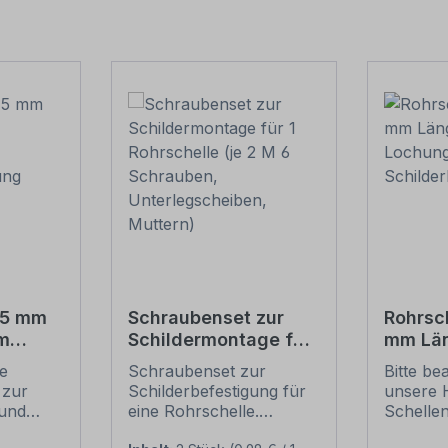
15 mm
Schraubenset zur
Rohrsc
m
Schildermontage für
mm Lä
1 Rohrschelle (je 2 M
Lochun
ie
Schraubenset zur
Bitte be
tigung
6 Schrauben,
Schild
 zur
Schilderbefestigung für
unsere 
Unterlegscheiben,
und
eine Rohrschelle.
Schelle
Muttern)
Merkmale dieses
sichere