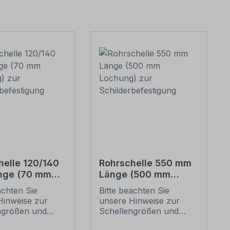
helle 120/140
Rohrschelle 550 mm
nge (70 mm
Länge (500 mm
g) zur
Lochung) zur
achten Sie
Bitte beachten Sie
erbefestigung
Schilderbefestigung
Hinweise zur
unsere Hinweise zur
ngrößen und
Schellengrößen und
n
sicheren