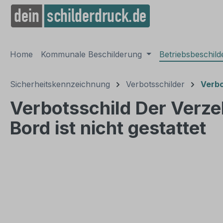
springen
Zur Hauptnavigation springen
Home
Kommunale Beschilderung
Betriebsbeschil
Sicherheitskennzeichnung
Verbotsschilder
Verbo
Verbotsschild Der Verz
Bord ist nicht gestattet
Bildergalerie überspringen