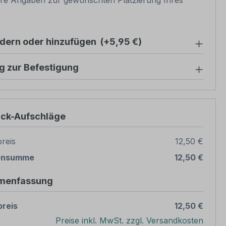
re Angaben zur gewünschten Platzierung Ihres
ndern oder hinzufügen
(+5,95 €)
g zur Befestigung
ück-Aufschläge
reis
12,50 €
ensumme
12,50 €
menfassung
reis
12,50 €
Preise inkl. MwSt. zzgl. Versandkosten