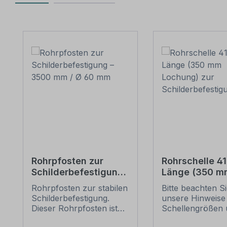
Produktgalerie überspringen
Rohrpfosten zur
Rohrschelle 4
Schilderbefestigung
Länge (350 m
– 3500 mm / Ø 60
Lochung) zur
Rohrpfosten zur stabilen
Bitte beachten S
mm
Schilderbefes
Schilderbefestigung.
unsere Hinweise
Dieser Rohrpfosten ist
Schellengrößen 
für alle Rohrschellen mit
sicheren