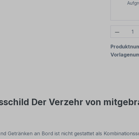
Aufg
Produkt
Produktnu
Vorlagenu
sschild Der Verzehr von mitgeb
d Getränken an Bord ist nicht gestattet als Kombinationssc