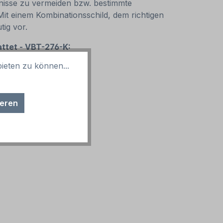
nisse zu vermeiden bzw. bestimmte
Mit einem Kombinationsschild, dem richtigen
tig vor.
attet - VBT-276-K:
ieten zu können...
ieren