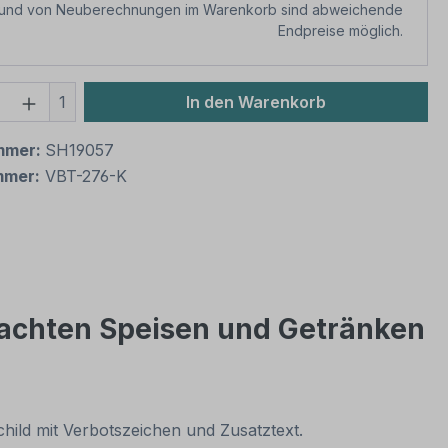
rund von Neuberechnungen im Warenkorb sind abweichende
Endpreise möglich.
 Anzahl: Gib den gewünschten Wert ein 
1
In den Warenkorb
mmer:
SH19057
mmer:
VBT-276-K
rachten Speisen und Getränken
hild mit Verbotszeichen und Zusatztext.