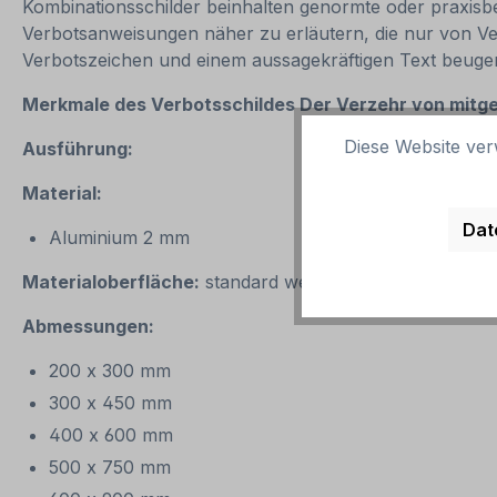
Kombinationsschilder beinhalten genormte oder praxisb
Verbotsanweisungen näher zu erläutern, die nur von Verb
Verbotszeichen und einem aussagekräftigen Text beugen S
Merkmale des Verbotsschildes Der Verzehr von mitge
Diese Website ver
Ausführung:
Material:
Dat
Aluminium 2 mm
Materialoberfläche:
standard weiß oder reflektierend 
Abmessungen:
200 x 300 mm
300 x 450 mm
400 x 600 mm
500 x 750 mm