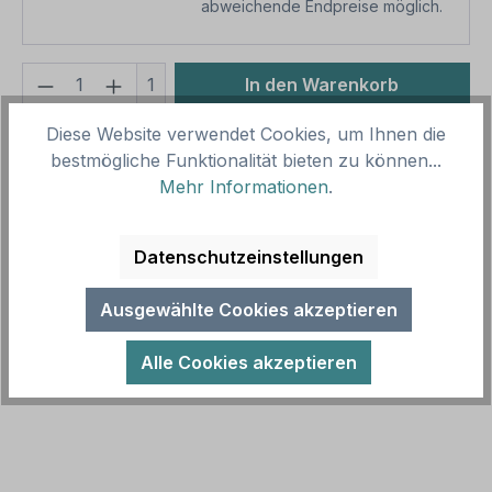
abweichende Endpreise möglich.
Produkt Anzahl: Gib den gewünschten We
1
In den Warenkorb
Diese Website verwendet Cookies, um Ihnen die
Produktnummer:
SH18503
bestmögliche Funktionalität bieten zu können...
Vorlagenummer:
VBT-230-K
Mehr Informationen
.
Beschreibung
Datenschutzeinstellungen
Verbotsschild Angeln verboten - Vereinsgewässer -
Zuwiderhandlungen werden zur Anzeige gebracht -
Ausgewählte Cookies akzeptieren
Der Vorstand als Kombinati…
Mehr
Alle Cookies akzeptieren