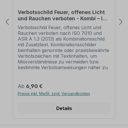
Verbotsschild Feuer, offenes Licht
und Rauchen verboten - Kombi – ISO
7010 - P003-K
Verbotsschild Feuer, offenes Licht und
Rauchen verboten nach ISO 7010 und
ASR A 1.3 (2013) als Kombinationsschild
mit Zusatztext. Kombinationsschilder
beinhalten genormte oder praxisbewährte
Verbotszeichen mit Textinhalten, um
Missverständnisse zu vermeiden bzw.
bestimmte Verbotsanweisungen näher zu
erläutern, die nur von Verbotsszeichen
eventuell nicht eindeutig vermittelt werden.
Mit einem Kombinationsschild, dem
Regulärer Preis:
Ab
6,90 €
richtigen Verbotszeichen und einem
Preise inkl. MwSt. zzgl. Versandkosten
aussagekräftigen Text beugen Sie jeglicher
Fehlinterpretation des Verbotsschildes
eindeutig vor. Merkmale des
Details
Verbotsschildes / Kombinationsschildes
Feuer, offenes Licht und Rauchen
verboten - Kombi – ISO 7010 - P003-K: