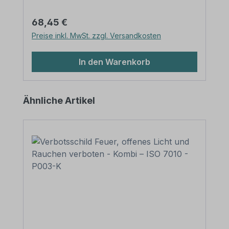
Rohrpfosten mit Rohrkappe und Erdanker
Bitte beachten Sie: Für einen sicheren
Regulärer Preis:
68,45 €
Stand muß der Pfosten mindestens 50 cm
Preise inkl. MwSt. zzgl. Versandkosten
tief im Erdreich einbetoniert werden.
In den Warenkorb
Produktgalerie überspringen
Ähnliche Artikel