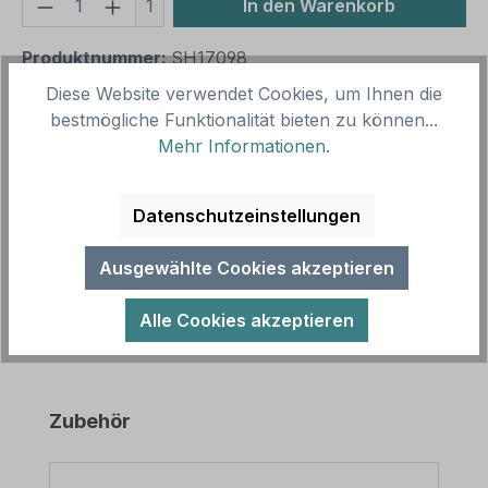
Produkt Anzahl: Gib den gewünschten We
1
In den Warenkorb
Produktnummer:
SH17098
Vorlagenummer:
VBT-183-K
Diese Website verwendet Cookies, um Ihnen die
bestmögliche Funktionalität bieten zu können...
Mehr Informationen
.
Beschreibung
Verbotsschild Rauchverbot im gesamten Gebäude
Datenschutzeinstellungen
als Kombinationsschild mit Zusatztext.
Kombinationsschilder beinhalten genormt…
Mehr
Ausgewählte Cookies akzeptieren
Alle Cookies akzeptieren
Produktgalerie überspringen
Zubehör