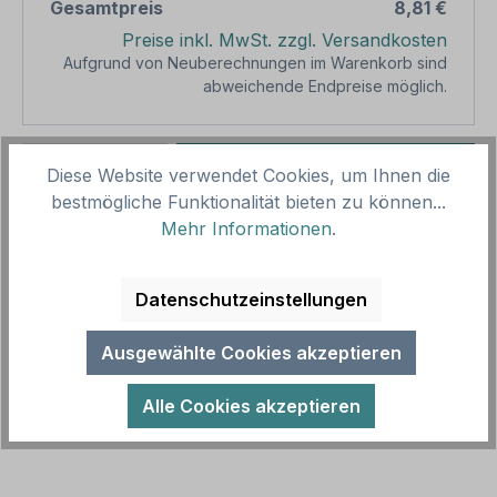
Gesamtpreis
8,81 €
Preise inkl. MwSt. zzgl. Versandkosten
Aufgrund von Neuberechnungen im Warenkorb sind
abweichende Endpreise möglich.
Produkt Anzahl: Gib den gewünschten We
1
In den Warenkorb
Diese Website verwendet Cookies, um Ihnen die
bestmögliche Funktionalität bieten zu können...
Produktnummer:
SH16135.5
Mehr Informationen
.
Vorlagenummer:
HW-TS-75
Datenschutzeinstellungen
Beschreibung
Ausgewählte Cookies akzeptieren
Betriebsschild Waffen verboten - Zu Ihrer
Sicherheit wird dieser Bereich videoüberwacht - mit
Alle Cookies akzeptieren
vier Verbotszeichen. Diese Sch…
Mehr