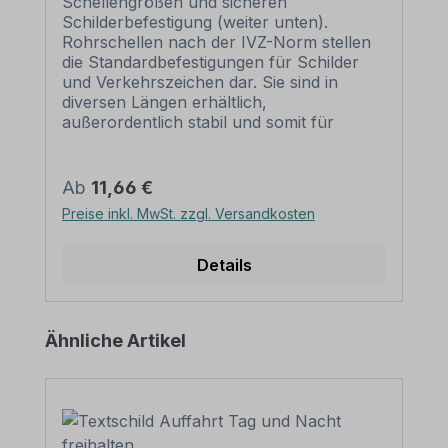
Schellengrößen und sicheren
Schilderbefestigung (weiter unten).
Rohrschellen nach der IVZ-Norm stellen
die Standardbefestigungen für Schilder
und Verkehrszeichen dar. Sie sind in
diversen Längen erhältlich,
außerordentlich stabil und somit für
dauerhafte Befestigungen von
Aluminiumschildern bestens geeignet. Für
eine sichere Befestigung von Schildern mit
Regulärer Preis:
Ab
11,66 €
einer Höhe über 200 mm werden zwei
Preise inkl. MwSt. zzgl. Versandkosten
Rohrschellen benötigt. Merkmale dieser
Rohrschelle zur Schilderbefestigung:
Norm: nach IVZ Material: Stahl,
Details
feuerverzinkt Ausführung: zweiteilig zum
Verschrauben Schellenlänge: ca. 550
mm Lochung zur
Produktgalerie überspringen
Ähnliche Artikel
Schilderbefestigung: Lochabstand 500
mm Verpackungseinheiten: 1
Rohrschelle, 2 Schrauben und 2 Muttern
zur Befestigung am Pfosten Bitte
beachten Sie: Für eine sichere Befestigung
von Schildern mit einer Höhe über 200