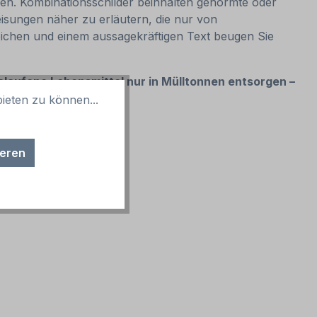
ken. Kombinationsschilder beinhalten genormte oder
isungen näher zu erläutern, die nur von
zeichen und einem aussagekräftigen Text beugen Sie
elaufene Lebensmittel nur in Mülltonnen entsorgen –
ieten zu können...
ieren
sind möglich.