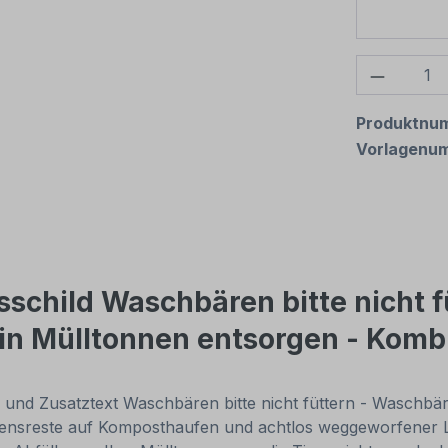
Produkt
Produktnu
Vorlagenu
schild Waschbären bitte nicht f
in Mülltonnen entsorgen - Komb
 und Zusatztext Waschbären bitte nicht füttern - Waschbär
sensreste auf Komposthaufen und achtlos weggeworfener L