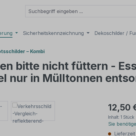
derung
Sicherheitskennzeichnung
Dekoschilder / Fu
tsschilder – Kombi
n bitte nicht füttern - Es
l nur in Mülltonnen ents
12,50 
Inhalt:
1 Stück
Sie benötig
Lieferzei