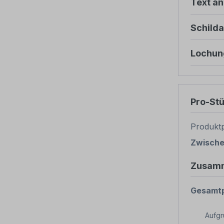
Text ä
Schild
Lochun
Pro-St
Produktp
Zwisch
Zusam
Gesamtp
Aufg