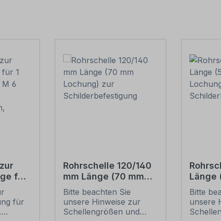
zur
Rohrschelle 120/140
Rohrsc
ge für
mm Länge (70 mm
Länge
(je 2 M
Lochung) zur
Lochun
ur
Bitte beachten Sie
Bitte be
Schilderbefestigung
Schild
ung für
unsere Hinweise zur
unsere 
ben,
.
Schellengrößen und
Schelle