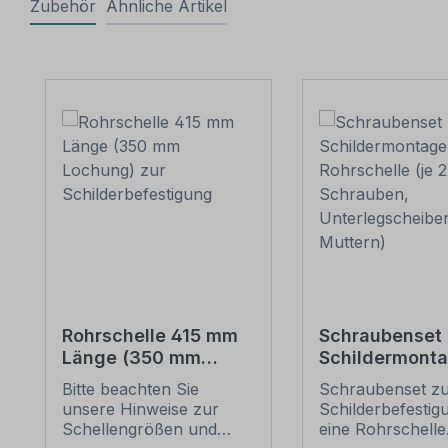
Zubehör
Ähnliche Artikel
Produktgalerie überspringen
Rohrschelle 415 mm
Schraubenset 
Länge (350 mm
Schildermonta
Lochung) zur
1 Rohrschelle 
Bitte beachten Sie
Schraubenset z
Schilderbefestigung
6 Schrauben,
unsere Hinweise zur
Schilderbefestig
Unterlegschei
Schellengrößen und
eine Rohrschelle
Muttern)