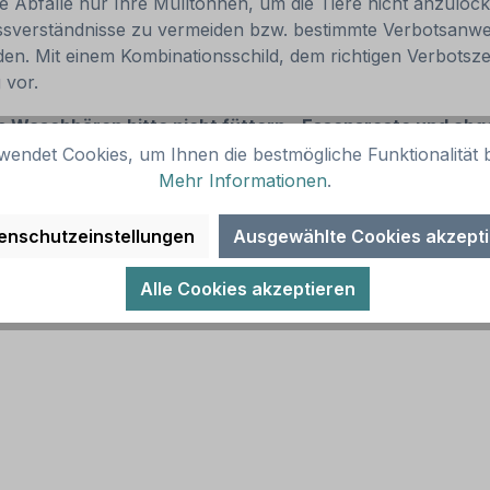
se Abfälle nur Ihre Mülltonnen, um die Tiere nicht anzuloc
ssverständnisse zu vermeiden bzw. bestimmte Verbotsanwe
erden. Mit einem Kombinationsschild, dem richtigen Verbots
 vor.
es
Waschbären bitte nicht füttern - Essensreste und abg
wendet Cookies, um Ihnen die bestmögliche Funktionalität b
Mehr Informationen
.
enschutzeinstellungen
Ausgewählte Cookies akzept
z, schwarzer Text und Rahmen. Alternative Ausführungen 
Alle Cookies akzeptieren