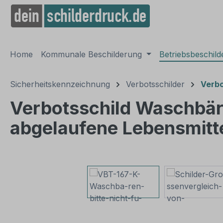
springen
Zur Hauptnavigation springen
Home
Kommunale Beschilderung
Betriebsbeschil
Sicherheitskennzeichnung
Verbotsschilder
Verbo
Verbotsschild Waschbäre
abgelaufene Lebensmitte
Bildergalerie überspringen