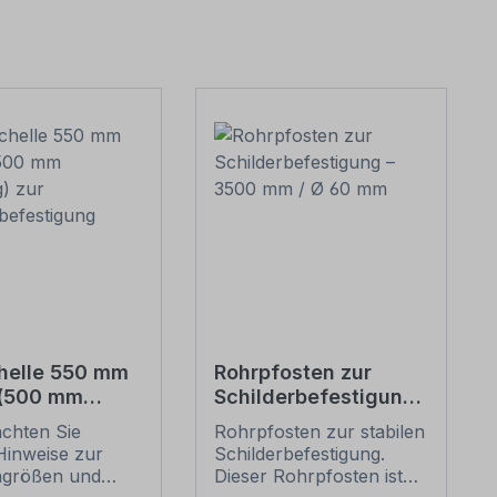
helle 550 mm
Rohrpfosten zur
 (500 mm
Schilderbefestigung
g) zur
– 3500 mm / Ø 60
achten Sie
Rohrpfosten zur stabilen
erbefestigung
mm
Hinweise zur
Schilderbefestigung.
ngrößen und
Dieser Rohrpfosten ist