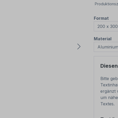
Produktionsz
aus
Format
au
Material
Diesen
Bitte ge
Textinha
ergänzt 
um näher
Textes.