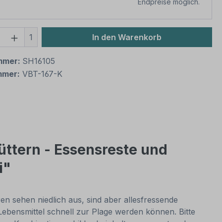
Endpreise möglich.
 Anzahl: Gib den gewünschten Wert ein 
1
In den Warenkorb
mmer:
SH16105
mmer:
VBT-167-K
üttern - Essensreste und
i"
en sehen niedlich aus, sind aber allesfressende
ebensmittel schnell zur Plage werden können. Bitte