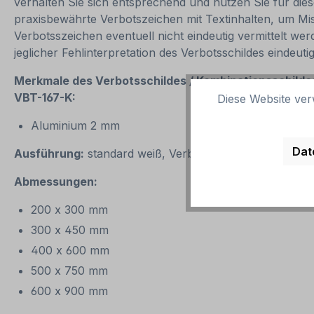
verhalten Sie sich entsprechend und nutzen Sie für die
praxisbewährte Verbotszeichen mit Textinhalten, um Mi
Verbotsszeichen eventuell nicht eindeutig vermittelt w
jeglicher Fehlinterpretation des Verbotsschildes eindeutig
Merkmale des Verbotsschildes / Kombinationsschild
VBT-167-K:
Diese Website ver
Aluminium 2 mm
Dat
Ausführung:
standard weiß, Verbotssymbol rot/schwar
Abmessungen:
200 x 300 mm
300 x 450 mm
400 x 600 mm
500 x 750 mm
600 x 900 mm