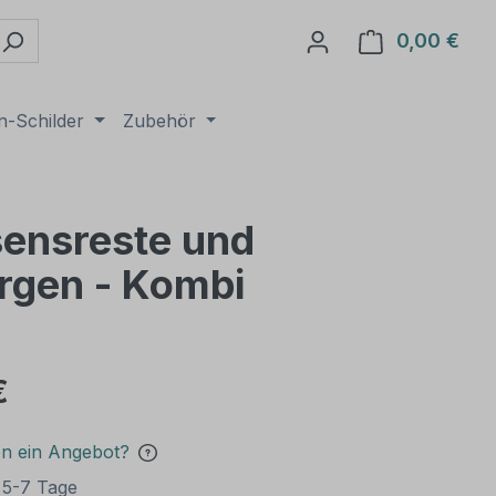
0,00 €
Ware
n-Schilder
Zubehör
sensreste und
orgen - Kombi
€
en ein Angebot?
t 5-7 Tage