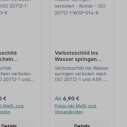
sschild
Verbotsschild Ins
cheln
Wasser springen
en - Kombi –
verboten - Kombi –
child
Verbotsschild Ins Wasser
712-1-WSP-
ISO 20712-1-WSP-
heln verboten
springen verboten nach
014-K
O 20712-1 und
ISO 20712-1 und ASR A
3 (2013) als
1.3 (2013) als
ionsschild mit
Kombinationsschild mit
xt.
Zusatztext.
er Preis:
Regulärer Preis:
0 €
Ab
6,90 €
tionsschilder
Kombinationsschilder
l. MwSt. zzgl.
Preise inkl. MwSt. zzgl.
ten genormte
beinhalten genormte
osten
Versandkosten
axisbewährte
oder praxisbewährte
zeichen mit
Verbotszeichen mit
lten, um
Textinhalten, um
Details
Details