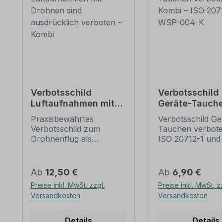
Verbotsschild
Verbotsschild
Luftaufnahmen mit
Geräte-Tauch
Drohnen sind
verboten - Kom
Praxisbewährtes
Verbotsschild Ger
ausdrücklich
ISO 20712-1-W
Verbotsschild zum
Tauchen verbot
verboten - Kombi
004-K
Drohnenflug als
ISO 20712-1 un
Kombinationsschild mit
1.3 (2013) als
Zusatztext.
Kombinationsschi
Kombinationsschilder
Zusatztext.
Regulärer Preis:
Regulärer Preis:
Ab
12,50 €
Ab
6,90 €
beinhalten genormte
Kombinationsschi
Preise inkl. MwSt. zzgl.
Preise inkl. MwSt. z
oder praxisbewährte
beinhalten geno
Versandkosten
Versandkosten
Verbotszeichen mit
oder praxisbewä
Textinhalten, um
Verbotszeichen m
Missverständnisse zu
Textinhalten, um
Details
Details