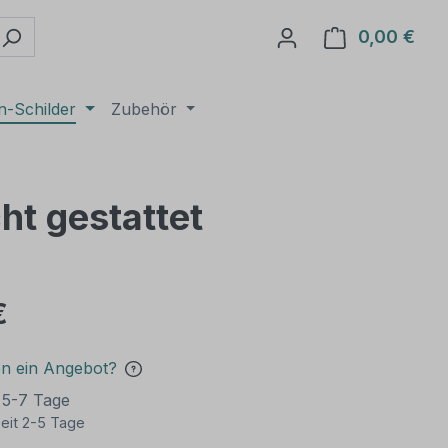
0,00 €
Ware
n-Schilder
Zubehör
cht gestattet
€
en ein Angebot?
t 5-7 Tage
eit 2-5 Tage