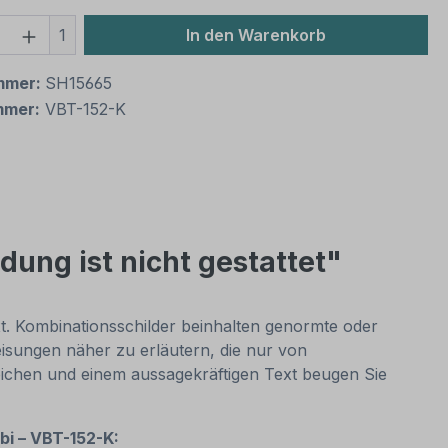
 Anzahl: Gib den gewünschten Wert ein 
1
In den Warenkorb
mmer:
SH15665
mmer:
VBT-152-K
dung ist nicht gestattet"
ext. Kombinationsschilder beinhalten genormte oder
isungen näher zu erläutern, die nur von
zeichen und einem aussagekräftigen Text beugen Sie
mbi – VBT-152-K: