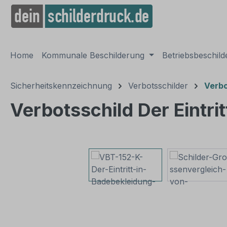
springen
Zur Hauptnavigation springen
Home
Kommunale Beschilderung
Betriebsbeschil
Sicherheitskennzeichnung
Verbotsschilder
Verbo
Verbotsschild Der Eintrit
Bildergalerie überspringen