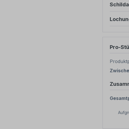
Schild
Lochun
Pro-St
Produktp
Zwisch
Zusam
Gesamtp
Aufg