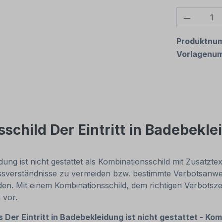
Produkt
Produktnu
Vorlagenu
child Der Eintritt in Badebeklei
dung ist nicht gestattet als Kombinationsschild mit Zusatzt
ssverständnisse zu vermeiden bzw. bestimmte Verbotsanwe
erden. Mit einem Kombinationsschild, dem richtigen Verbots
 vor.
es
Der Eintritt in Badebekleidung ist nicht gestattet - Ko