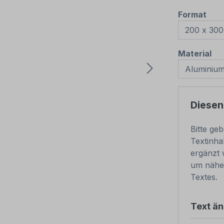
aus
Format
au
Material
Diesen
Bitte ge
Textinha
ergänzt 
um näher
Textes.
Text ä