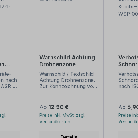
Warnschild Achtung
Verbot
en
Drohnenzone
Schnor
bi –
verbot
äte-
Warnschild / Textschild
Verbotss
SP-
ISO 20
en nach
Achtung Drohnenzone.
Schnorc
003-K
d ASR A
Zur Kennzeichnung von
nach IS
für Drohnenflug
ASR A 1.
ld mit
zugelassene Zonen.
Kombinat
Unsere Hinweisschilder
Zusatzte
Regulärer Preis:
Regulär
Ab
12,50 €
Ab
6,9
lder
sind in zahlreichen
Kombina
zgl.
Preise inkl. MwSt. zzgl.
Preise ink
rmte
Größen und
beinhal
Versandkosten
Versandk
hrte
Ausführungen erhältlich.
oder pr
it
Sie können als
Verbots
Standardschilder oder in
Textinha
Details