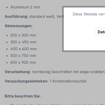
Aluminium 2 mm
Diese Website ver
Ausführung:
standard weiß, Verbotssymbol rot/schwar
Abmessungen:
Dat
200 x 300 mm
300 x 450 mm
400 x 600 mm
500 x 750 mm
600 x 900 mm
Verarbeitung:
rechteckig beschnitten mit abgerundete
Verpackungseinheiten:
1 Kombinationsschild
Bitte beachten Sie: