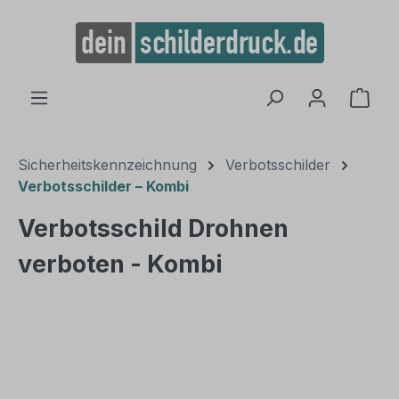
alt springen
Ware
Sicherheitskennzeichnung
Verbotsschilder
Verbotsschilder – Kombi
Verbotsschild Drohnen
verboten - Kombi
Bildergalerie überspringen