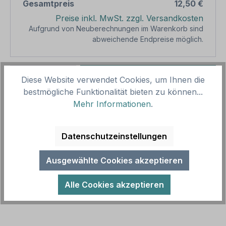
Gesamtpreis
12,50 €
Preise inkl. MwSt. zzgl. Versandkosten
Aufgrund von Neuberechnungen im Warenkorb sind
abweichende Endpreise möglich.
Produkt Anzahl: Gib den gewünschten We
1
In den Warenkorb
Diese Website verwendet Cookies, um Ihnen die
bestmögliche Funktionalität bieten zu können...
Produktnummer:
SH14011
Mehr Informationen
.
Vorlagenummer:
VBT-96-K
Datenschutzeinstellungen
Beschreibung
Ausgewählte Cookies akzeptieren
Hinweisschild Grillplatz - Bitte halten Sie diesen
Platz sauber und hinterlassen ihn, wie Sie ihn
Alle Cookies akzeptieren
vorgefunden haben als Komb…
Mehr