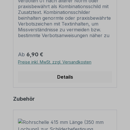
verboten 01 nach älterer Norm oder
praxisbewährt als Kombinationsschild mit
Zusatztext. Kombinationsschilder
beinhalten genormte oder praxisbewährte
Verbotszeichen mit Textinhalten, um
Missverständnisse zu vermeiden bzw.
bestimmte Verbotsanweisungen näher zu
erläutern, die nur von Verbotsszeichen
eventuell nicht eindeutig vermittelt werden.
Mit einem Kombinationsschild, dem
Regulärer Preis:
Ab
6,90 €
richtigen Verbotszeichen und einem
Preise inkl. MwSt. zzgl. Versandkosten
aussagekräftigen Text beugen Sie jeglicher
Fehlinterpretation des Verbotsschildes
eindeutig vor. Merkmale des
Details
Verbotsschildes / Kombinationsschildes
Für E-Scooter Durchfahrt verboten 01 -
Kombi – VBT-67-K: Norm
Produktgalerie überspringen
Zubehör
Verbotsszeichen: älter oder
praxisbewährt Material: Selbstklebende
Folie PVC - Hartschaum 3 mm
Aluminium 2 mm Ausführung: standard
weiß, Verbotssymbol rot/schwarz,
schwarzer Text und Rahmen. Alternative