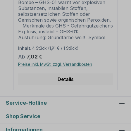
Bombe – GHS-01 warnt vor explosiven
Substanzen, instabilen Stoffen,
selbstzersetzlichen Stoffen oder
Gemischen sowie organischen Peroxiden.
Merkmale des GHS - Gefahrgutzeichens
Explosiv, instabil – GHS-01:
Ausführung: Grundfarbe weiß, Symbol
schwarz, Rand rot Norm: nach GHS/CLP
Inhalt:
4 Stück
(1,91 € / 1 Stück)
Material: Selbstklebende Folie PVC -
Hartschaum 3 mm Aluminium 2 mm
Regulärer Preis:
Ab
7,02 €
Abmessungen: 100 x 100 mm –
Preise inkl. MwSt. zzgl. Versandkosten
Erkennungsweite bis 3 m 200 x 200 mm –
Erkennungsweite bis 6 m 300 x 300 mm –
Erkennungsweite bis 9 m 400 x 400
Details
mm – Erkennungsweite bis 12 m 500 x
500 mm – Erkennungsweite bis 15 m
Verpackungseinheiten: 1 GHS-Zeichen
oder 1 Satz bei entsprechender
Service-Hotline
Kennzeichnung Bitte beachten Sie: Dieses
GHS-Zeichen entspricht der gültigen
Shop Service
Norm nach GHS/CLP und kann
uneingeschränkt verwendet werden.
Informationen