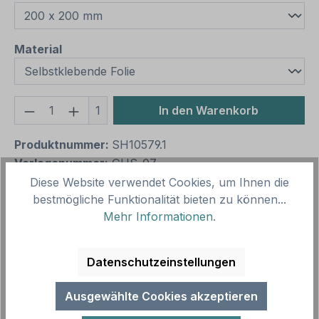
auswählen
Material
Produkt Anzahl: Gib den gewünschten We
1
In den Warenkorb
Produktnummer:
SH10579.1
Vorlagenummer:
GHS-07
Diese Website verwendet Cookies, um Ihnen die
bestmögliche Funktionalität bieten zu können...
Beschreibung
Mehr Informationen
.
Das Gefahrgutzeichen Ausrufezeichen - Achtung -
GHS-07 warnt vor niedrig eingestuften
Datenschutzeinstellungen
Gesundheitsgefahren. Merkmale des…
Mehr
Ausgewählte Cookies akzeptieren