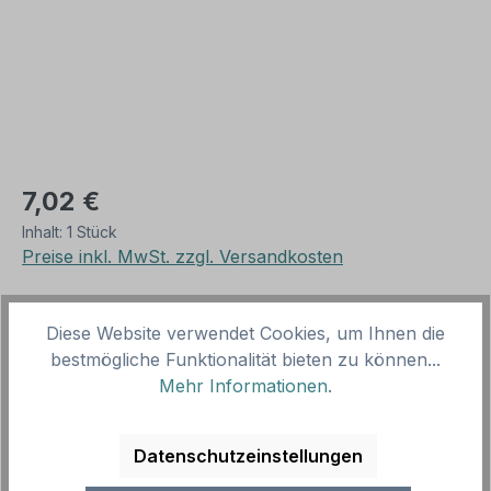
7,02 €
Inhalt:
1 Stück
Preise inkl. MwSt. zzgl. Versandkosten
Sie benötigen ein Angebot?
Diese Website verwendet Cookies, um Ihnen die
Lieferzeit 5-7 Tage
bestmögliche Funktionalität bieten zu können...
Produktionszeit 2-5 Tage
Mehr Informationen
.
auswählen
Format
Datenschutzeinstellungen