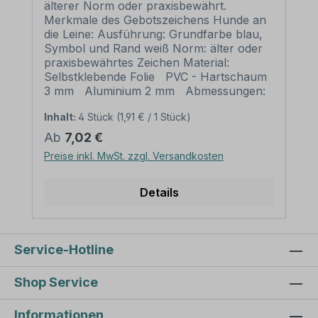
älterer Norm oder praxisbewährt.
Merkmale des Gebotszeichens Hunde an
die Leine: Ausführung: Grundfarbe blau,
Symbol und Rand weiß Norm: älter oder
praxisbewährtes Zeichen Material:
Selbstklebende Folie PVC - Hartschaum
3 mm Aluminium 2 mm Abmessungen:
Ø 100 mm – Erkennungsweite bis 4 m
Inhalt:
4 Stück
(1,91 € / 1 Stück)
Ø 200 mm – Erkennungsweite bis 8 m
Ø 300 mm – Erkennungsweite bis 12 m
Regulärer Preis:
Ab
7,02 €
Ø 400 mm – Erkennungsweite bis 16 m
Preise inkl. MwSt. zzgl. Versandkosten
Ø 500 mm – Erkennungsweite bis 20 m
Verpackungseinheiten: 1 Gebotszeichen
oder 1 Satz bei entsprechender
Details
Kennzeichnung Bitte beachten Sie: Dieses
Gebotszeichen kann bei Nach- und
Neubeschilderungen in Betrieben
verwendet werden. Existiert dieses
Service-Hotline
Gebotszeichen in einer neueren
Ausführung (z.B. nach ISO 7010), sollte
Shop Service
die neue Variante bevorzugt werden.
Weitere Informationen zu Gebotszeichen
Informationen