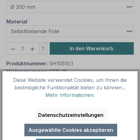
auswählen
Material
Produkt Anzahl: Gib den gewünschten We
1
In den Warenkorb
Produktnummer:
SH10510.1
Vorlagenummer:
GEB-35
Diese Website verwendet Cookies, um Ihnen die
bestmögliche Funktionalität bieten zu können...
Beschreibung
Mehr Informationen
.
Gebotszeichen Sauerstoffwarner mitführen - O2 –
nach älterer Norm oder praxisbewährt.
Datenschutzeinstellungen
Merkmale des Gebotszeichens Ruhe…
Mehr
Ausgewählte Cookies akzeptieren