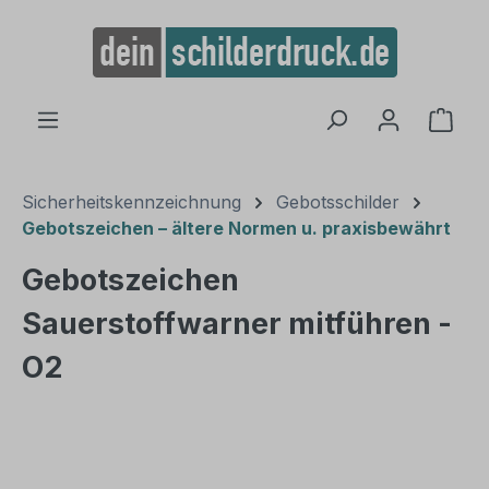
alt springen
Ware
Sicherheitskennzeichnung
Gebotsschilder
Gebotszeichen – ältere Normen u. praxisbewährt
Gebotszeichen
Sauerstoffwarner mitführen -
O2
Bildergalerie überspringen