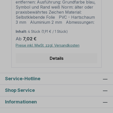
entfernen: Ausführung: Grundfarbe blau,
Symbol und Rand weiß Norm: älter oder
praxisbewährtes Zeichen Material:
Selbstklebende Folie PVC - Hartschaum
3 mm Aluminium 2 mm Abmessungen:
Ø 100 mm – Erkennungsweite bis 4 m
Inhalt:
4 Stück
(1,91 € / 1 Stück)
Ø 200 mm – Erkennungsweite bis 8 m
Ø 300 mm – Erkennungsweite bis 12 m
Regulärer Preis:
Ab
7,02 €
Ø 400 mm – Erkennungsweite bis 16 m
Preise inkl. MwSt. zzgl. Versandkosten
Ø 500 mm – Erkennungsweite bis 20 m
Verpackungseinheiten: 1 Gebotszeichen
oder 1 Satz bei entsprechender
Details
Kennzeichnung Bitte beachten Sie: Dieses
Gebotszeichen kann bei Nach- und
Neubeschilderungen in Betrieben
verwendet werden. Existiert dieses
Service-Hotline
Gebotszeichen in einer neueren
Ausführung (z.B. nach ISO 7010), sollte
Shop Service
die neue Variante bevorzugt werden.
Weitere Informationen zu Gebotszeichen
Informationen
und zur Sicherheitskennzeichnung sowie
eine Übersicht aller verfügbaren