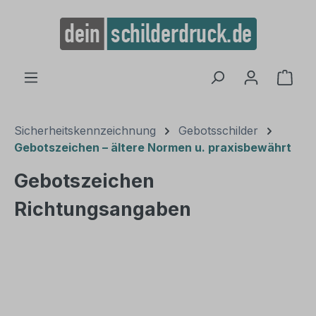
alt springen
Ware
Sicherheitskennzeichnung
Gebotsschilder
Gebotszeichen – ältere Normen u. praxisbewährt
Gebotszeichen
Richtungsangaben
Bildergalerie überspringen