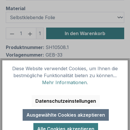
auswählen
Material
Produkt Anzahl: Gib den gewünschten We
1
In den Warenkorb
Produktnummer:
SH10508.1
Vorlagenummer:
GEB-33
Diese Website verwendet Cookies, um Ihnen die
Beschreibung
bestmögliche Funktionalität bieten zu können...
Mehr Informationen
.
Gebotszeichen Richtungsangaben – nach älterer
Norm oder praxisbewährt. Merkmale des
Gebotszeichens Richtungsangaben: Au…
Mehr
Datenschutzeinstellungen
Ausgewählte Cookies akzeptieren
Alle Cookies akzeptieren