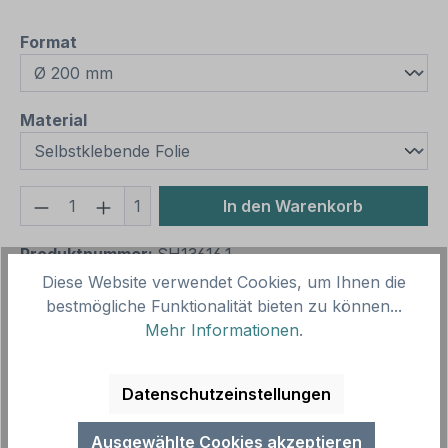
auswählen
Format
auswählen
Material
Produkt Anzahl: Gib den gewünschten We
1
In den Warenkorb
Produktnummer:
SH13616.1
Vorlagenummer:
GEB-63
Diese Website verwendet Cookies, um Ihnen die
bestmögliche Funktionalität bieten zu können...
Mehr Informationen
.
Beschreibung
Gebotszeichen Eintritt nur mit negativem Corona -
Datenschutzeinstellungen
Covid-19 Testergebnis. Für mehr Hygiene, um
Infektionen zu vermeiden.…
Mehr
Ausgewählte Cookies akzeptieren