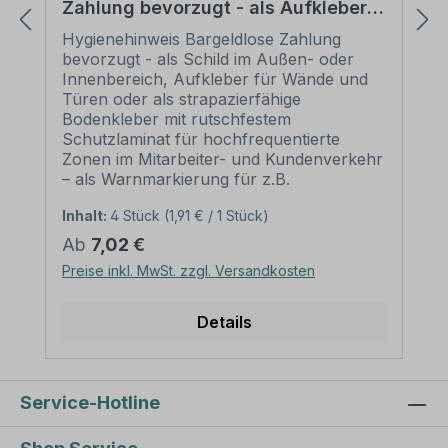
Zahlung bevorzugt - als Aufkleber,
Bodenkleber (rutschsicher) oder
Hygienehinweis Bargeldlose Zahlung
Schild
bevorzugt - als Schild im Außen- oder
Innenbereich, Aufkleber für Wände und
Türen oder als strapazierfähige
Bodenkleber mit rutschfestem
Schutzlaminat für hochfrequentierte
Zonen im Mitarbeiter- und Kundenverkehr
– als Warnmarkierung für z.B.
Verkaufsräume, Ladenzeilen, öffentliche
Inhalt:
4 Stück
(1,91 € / 1 Stück)
Einrichtungen und Verwaltungsgebäude,
Wartezonen, Labore, Gewerbeobjekte
Regulärer Preis:
Ab
7,02 €
und andere Bereiche mit erhöhter
Preise inkl. MwSt. zzgl. Versandkosten
Infektionsgefahr, in denen es auf eine
konsequente Distanzeinhaltung zu
anderen Personen oder andere
Details
gesundheitsrelevante Informationen
ankommt. Ausführung dieses
Artikels: Bargeldlose Zahlung bevorzugt -
als Aufkleber, Bodenkleber (rutschsicher)
Service-Hotline
oder Schild Material: Wand- und
Türaufkleber: selbstklebende Standard -