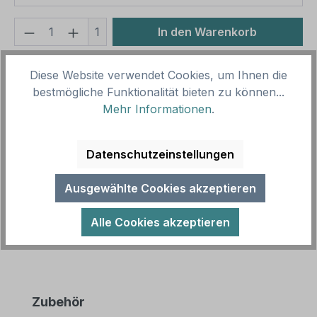
Produkt Anzahl: Gib den gewünschten We
1
In den Warenkorb
Produktnummer:
SH10545
Diese Website verwendet Cookies, um Ihnen die
Vorlagenummer:
ISO 7010 - M020-K
bestmögliche Funktionalität bieten zu können...
Mehr Informationen
.
Beschreibung
Datenschutzeinstellungen
Gebotszeichen Sicherheitsgurt benutzen -
anschnallen nach ISO 7010 und ASR A 1.3 (2013)
Ausgewählte Cookies akzeptieren
als Kombinationsschild mit Zusatztex…
Mehr
Alle Cookies akzeptieren
Produktgalerie überspringen
Zubehör