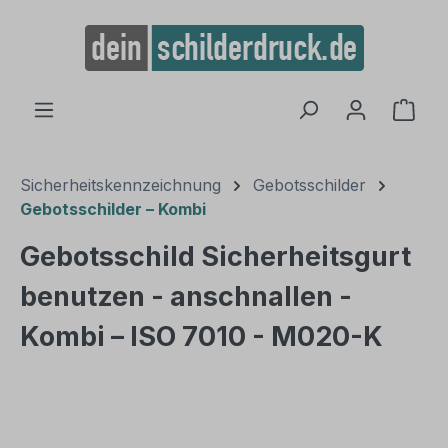
alt springen
Ware
Sicherheitskennzeichnung
Gebotsschilder
Gebotsschilder – Kombi
Gebotsschild Sicherheitsgurt
benutzen - anschnallen -
Kombi – ISO 7010 - M020-K
Bildergalerie überspringen